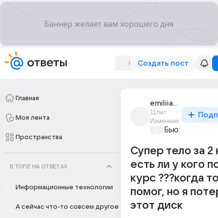
Создать пост
Главная
emiliia_zakazova
11лет
Подп
Моя лента
Изменено
Бьютилэнд
+1
Пространства
Супер тело за 2
есть ли у кого п
В ТОПЕ НА ОТВЕТАХ
курс ???когда т
Информационные технологии
помог, но я пот
этот диск
А сейчас что-то совсем другое