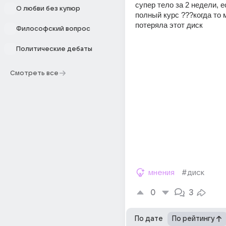
супер тело за 2 недели, ес
О любви без купюр
полный курс ???когда то м
потеряла этот диск
Философский вопрос
Политические дебаты
Смотреть все
мнения
#диск
0
3
По дате
По рейтингу