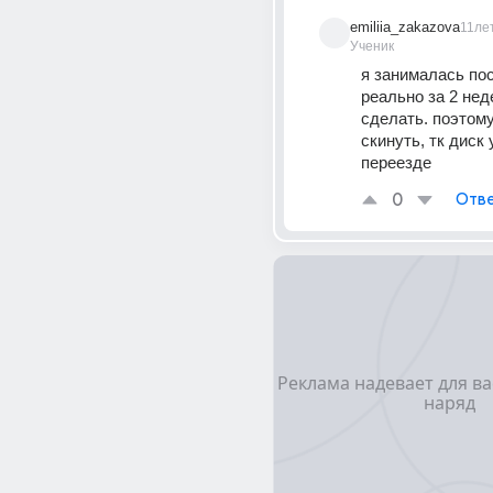
emiliia_zakazova
11ле
Ученик
я занималась пос
реально за 2 неде
сделать. поэтому
скинуть, тк диск 
переезде
0
Отве