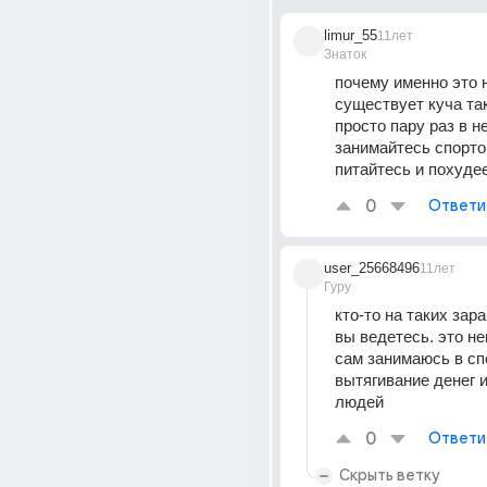
limur_55
11лет
Знаток
почему именно это 
существует куча так
просто пару раз в н
занимайтесь спорто
питайтесь и похуде
0
Ответи
user_25668496
11лет
Гуру
кто-то на таких зара
вы ведетесь. это не
сам занимаюсь в спо
вытягивание денег и
людей
0
Ответи
Скрыть ветку