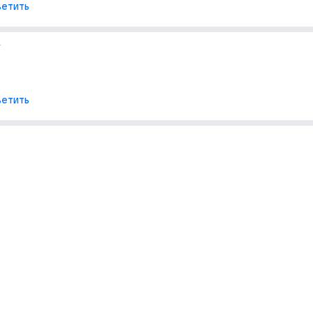
етить
т
етить