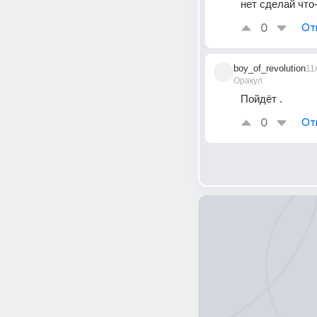
нет сделай что
0
От
boy_of_revolution
11
Оракул
Пойдёт .
0
От