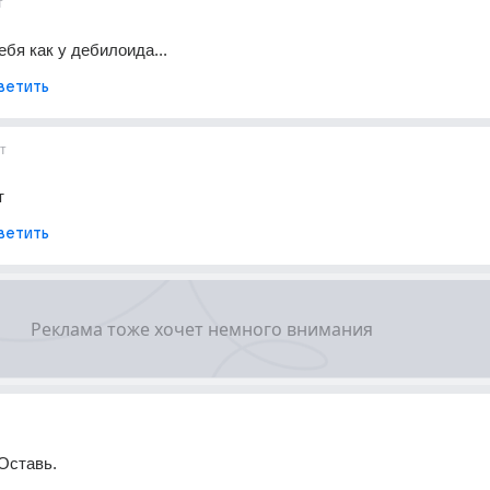
т
ебя как у дебилоида...
ветить
т
т
ветить
Оставь.