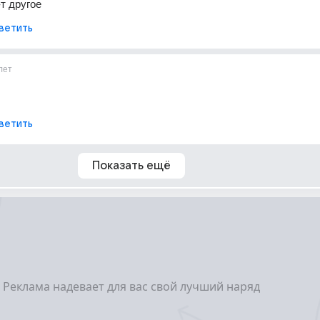
-т другое
ветить
лет
ветить
Показать ещё