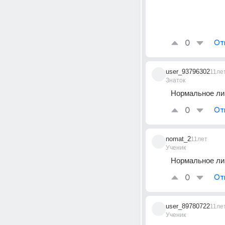
0
От
user_93796302
11ле
Знаток
Нормальное ли
0
От
nomat_2
11лет
Ученик
Нормальное лиц
0
От
user_89780722
11ле
Ученик