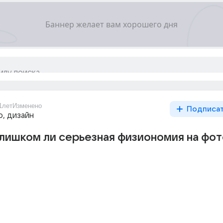
1лет
Изменено
Подписа
о, дизайн
лишком ли серьезная физиономия на фот