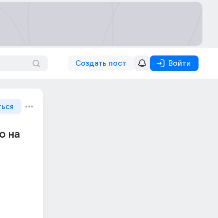
Создать пост
Войти
ться
о на