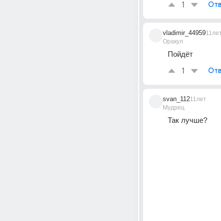
1
Отв
vladimir_44959
11ле
Оракул
Пойдёт
1
Отв
svan_112
11лет
Мудрец
Так лучше?