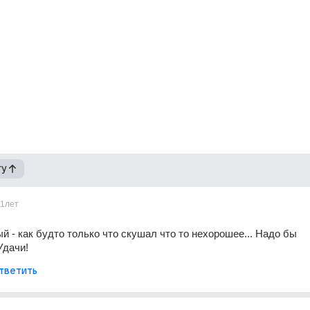
гу
11лет
й - как будто только что скушал что то нехорошее... Надо бы 
Удачи!
тветить