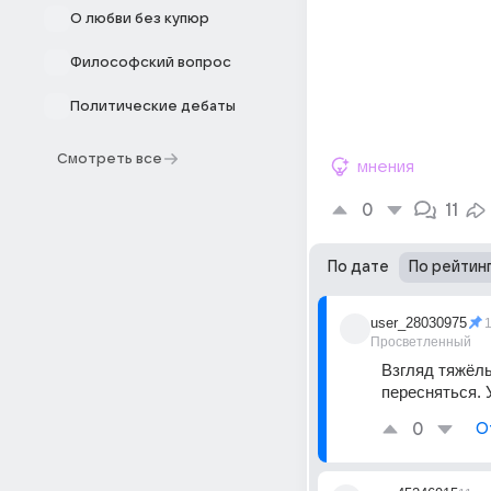
О любви без купюр
Философский вопрос
Политические дебаты
Смотреть все
мнения
0
11
По дате
По рейтин
user_28030975
Просветленный
Взгляд тяжёлы
пересняться. 
0
О