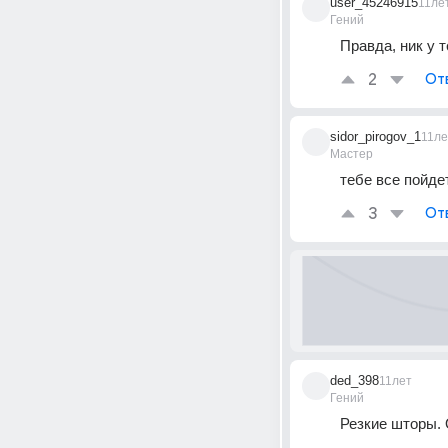
user_45246915
11ле
Гений
Правда, ник у т
2
От
sidor_pirogov_1
11ле
Мастер
тебе все пойде
3
От
ded_398
11лет
Гений
Резкие шторы. 