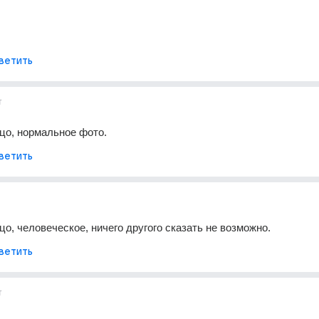
ветить
т
цо, нормальное фото.
ветить
о, человеческое, ничего другого сказать не возможно.
ветить
т