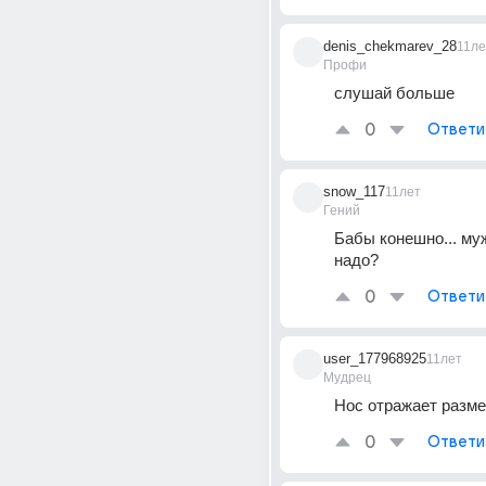
denis_chekmarev_28
11ле
Профи
слушай больше
0
Ответи
snow_117
11лет
Гений
Бабы конешно... муж
надо?
0
Ответи
user_177968925
11лет
Мудрец
Нос отражает разме
0
Ответи