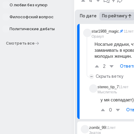
4
9
О любви без купюр
По дате
По рейтингу
Философский вопрос
Политические дебаты
star1988_magic
11лет
Оракул
Смотреть все
Носатые дядьки, чт
заманивать в кров
молодых женщин.
2
Ответ
Скрыть ветку
stereo_tip_7
11лет
Мыслитель
у мя совпадает)
0
Отв
zombi_99
11лет
Знаток