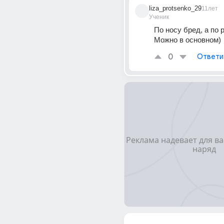
liza_protsenko_29
11лет
Ученик
По носу бред, а по р
Можно в основном)
0
Ответи