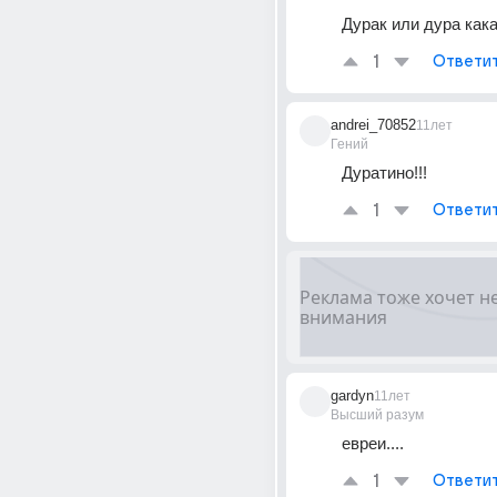
Дурак или дура кака
1
Ответи
andrei_70852
11лет
Гений
Дуратино!!!
1
Ответи
gardyn
11лет
Высший разум
евреи....
1
Ответи