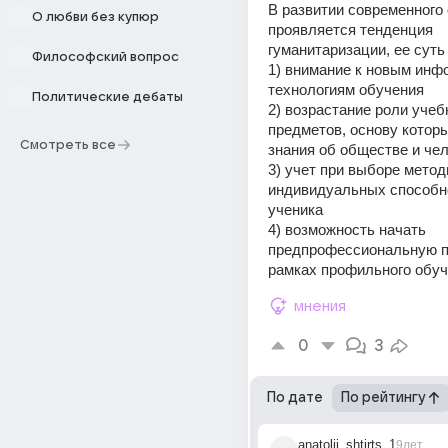
В развитии современного 
О любви без купюр
проявляется тенденция 
гуманитаризации, ее суть
Философский вопрос
1) внимание к новым инф
технологиям обучения 
Политические дебаты
2) возрастание роли учеб
предметов, основу которы
Смотреть все
знания об обществе и чел
3) учет при выборе метод
индивидуальных способно
ученика 
4) возможность начать 
предпрофессиональную по
рамках профильного обу
мнения
0
3
По дате
По рейтингу
anatolii_shtirts_1
9лет