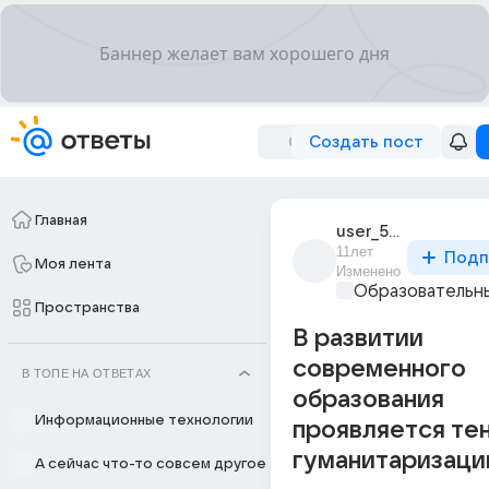
Создать пост
Главная
user_56676450
11лет
Подп
Моя лента
Изменено
Образовательны
Пространства
В развитии
современного
В ТОПЕ НА ОТВЕТАХ
образования
Информационные технологии
проявляется те
гуманитаризаци
А сейчас что-то совсем другое