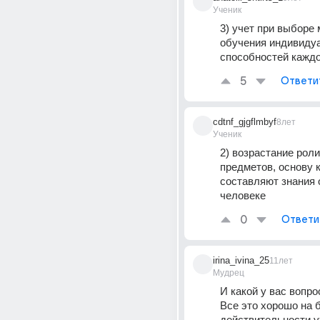
Ученик
3) учет при выборе 
обучения индивиду
способностей каждо
5
Ответи
cdtnf_gjgflmbyf
8лет
Ученик
2) возрастание роли
предметов, основу к
составляют знания 
человеке
0
Ответи
irina_ivina_25
11лет
Мудрец
И какой у вас вопро
Все это хорошо на б
действительности 