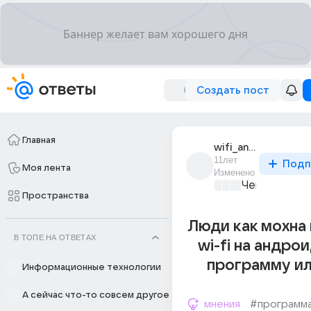
Создать пост
Главная
wifi_android
11лет
Подп
Моя лента
Изменено
Чем занятьс
Пространства
Люди как мохна
В ТОПЕ НА ОТВЕТАХ
wi-fi на андро
программу ил
Информационные технологии
А сейчас что-то совсем другое
мнения
#программ