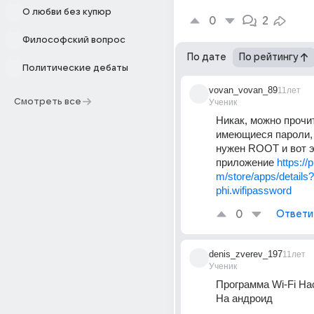
О любви без купюр
0
2
Философский вопрос
По дате
По рейтингу
Политические дебаты
vovan_vovan_89
11лет
Смотреть все
Ученик
Никак, можно прочит
имеющиеся пароли, 
нужен ROOT и вот э
приложение 
https://
m/store/apps/details
phi.wifipassword
0
Ответи
denis_zverev_197
11лет
Ученик
Программа Wi-Fi Ha
На андроид