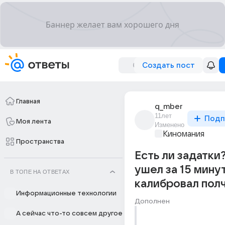
Создать пост
Главная
q_mber
11лет
Подп
Моя лента
Изменено
Киномания
Пространства
Есть ли задатки
ушел за 15 мину
В ТОПЕ НА ОТВЕТАХ
калибровал пол
Информационные технологии
Дополнен
А сейчас что-то совсем другое