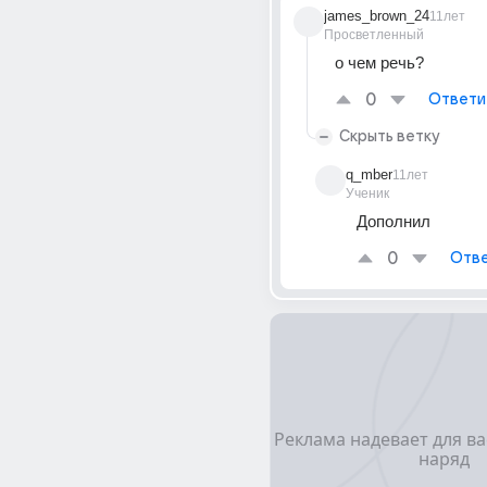
james_brown_24
11лет
Просветленный
о чем речь?
0
Ответи
Скрыть ветку
q_mber
11лет
Ученик
Дополнил
0
Отве