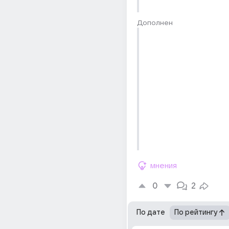
Дополнен
мнения
0
2
По дате
По рейтингу