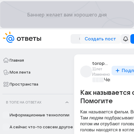
Создать пост
Главная
toropov_vasilii_2
11лет
Подп
Моя лента
Изменено
Чем занятьс
Пространства
Как называется 
Помогите
В ТОПЕ НА ОТВЕТАХ
Как называется фильм. Ви
Информационные технологии
Там людям подбрасывают 
потом им отрубают головы
А сейчас что-то совсем другое
головы находятся в котле,