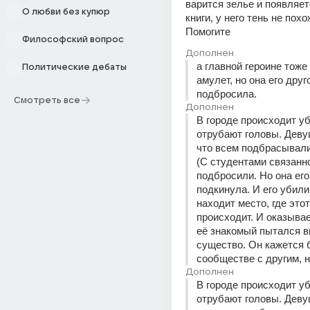
варится зелье и появляет
О любви без купюр
книги, у него тень не похо
Помогите
Философский вопрос
Дополнен
а главной героине тоже
Политические дебаты
амулет, но она его друг
подбросила.
Смотреть все
Дополнен
В городе происходит уб
отрубают головы. Девуш
что всем подбрасывали
(С студентами связанно
подбросили. Но она его
подкинула. И его убили
находит место, где этот
происходит. И оказывает
её знакомый пытался в
существо. Он кажется б
сообществе с другим, н
Дополнен
В городе происходит уб
отрубают головы. Девуш