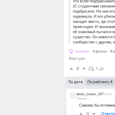
что всем подбрасывали
(С студентами связанно
подбросили. Но она его
подкинула. И его убили
находит место, где этот
происходит. И оказывает
её знакомый пытался в
существо. Он кажется б
сообществе с другим, н
мнения
#фильм
#к
#ритуал
0
1
По дате
По рейтингу
denis_zverev_197
11лет
Ученик
Самому бы вспомни
0
Ответи