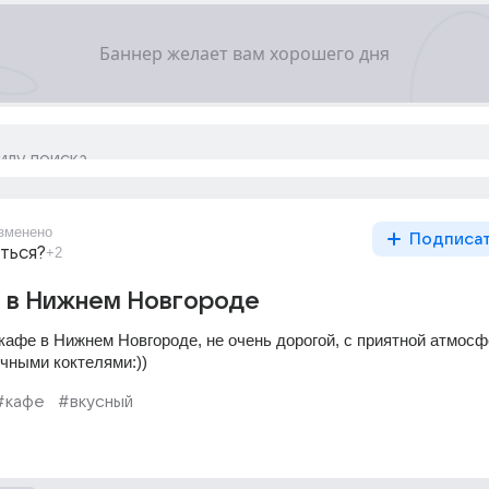
зменено
Подписа
ться?
+2
е в Нижнем Новгороде
афе в Нижнем Новгороде, не очень дорогой, с приятной атмосфе
ичными коктелями:))
#кафе
#вкусный