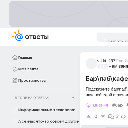
Главная
vikki_237
11лет
И
Чем заня
Моя лента
Бар\паб\каф
Пространства
Подскажите бар\паб\к
вкусной едой и разл
В ТОПЕ НА ОТВЕТАХ
мнения
#бар
Информационные технологии
0
3
А сейчас что-то совсем другое