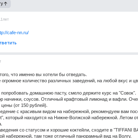
гу
11лет
tp://cafe-nn.ru/
тветить
т
 того, что именно вы хотели бы отведать.
 огромное количество различных заведений, на любой вкус и цв
 попробовать домашнюю пасту, смело держите курс на "Совок". 
 начинки, соусов. Отличный крафтовый лимонад и вафли. Очен
цены (от 150 рублей).
едение с красивым видом на набережной, рекомендуем вам посе
t", который находится на Нижне-Волжской набережной. Летом от
.
ведения со статусом и хорошие коктейли, сходите в "TIFFANI BA
й набережной, там тоже отличный панорамный вид на Волгу.