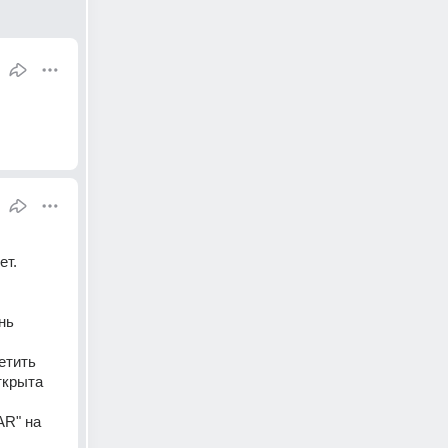
ет.
ь 
тить 
крыта 
R" на 