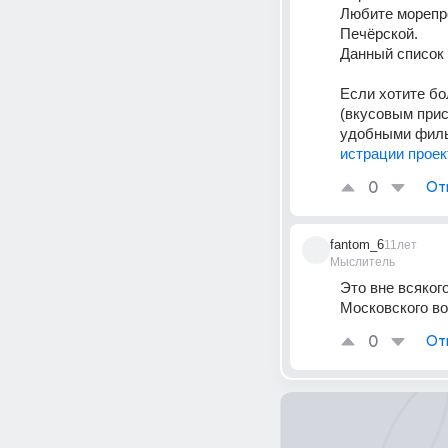
Любите морепро
Печёрской.
Данный список 
Если хотите бо
(вкусовым прис
удобными фильт
истрации проек
0
От
fantom_6
11лет
Мыслитель
Это вне всякого
Московского вок
0
От