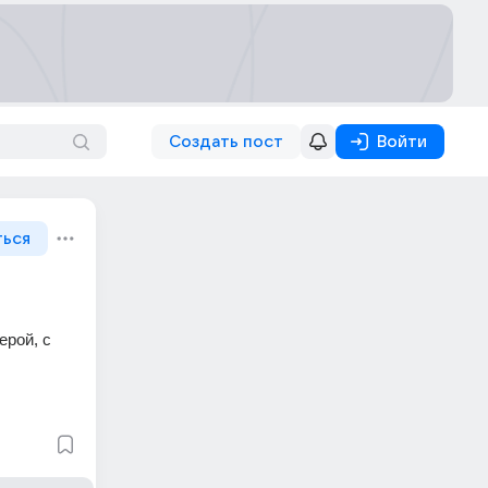
Создать пост
Войти
ться
рой, с 