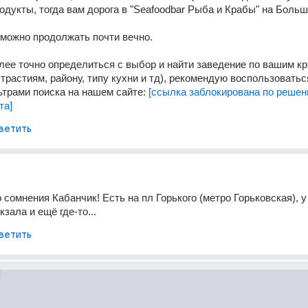
дукты, тогда вам дорога в "Seafoodbar Рыба и Крабы" на Больш
можно продолжать почти вечно.
лее точно определиться с выбор и найти заведение по вашим кр
трастиям, району, типу кухни и тд), рекомендую воспользоваться
рами поиска на нашем сайте: 
[ссылка заблокирована по реше
та]
ветить
 сомнения Кабанчик! Есть на пл Горького (метро Горьковская), у 
зала и ещё где-то...
ветить