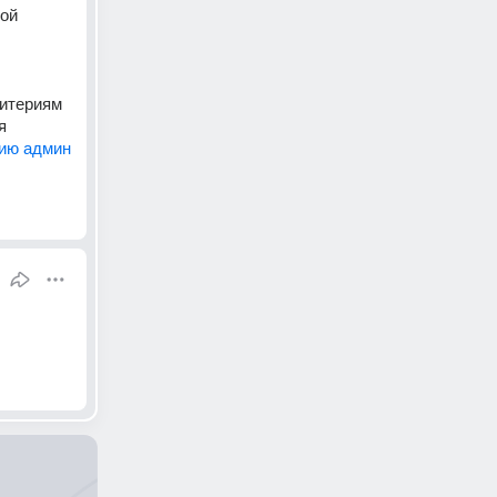
ой 
итериям 
 
нию админ