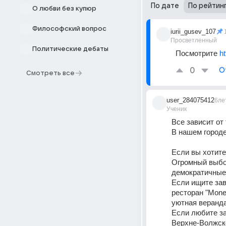
По дате
По рейтин
О любви без купюр
Философский вопрос
iurii_gusev_107
Просветленный
Политические дебаты
Посмотрите 
ht
0
О
Смотреть все
user_284075412
6ле
Ученик
Все зависит от
В нашем городе
Если вы хотите
Огромный выбор
демократичные 
Если ищите зав
ресторан "Mone
уютная веранда
Если любите за
Верхне-Волжско