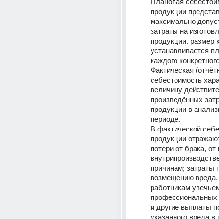
Плановая себестоим
продукции представ
максимально допус
затраты на изготовл
продукции, размер к
устанавливается пл
каждого конкретного
Фактическая (отчётн
себестоимость хара
величину действите
произведённых затр
продукции в анализ
периоде.
В фактической себе
продукции отражают
потери от брака, от 
внутрипроизводств
причинам; затраты п
возмещению вреда, 
работникам увечьем,
профессиональных 
и другие выплаты п
указанного вреда в п