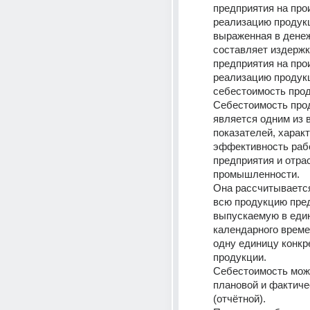
предприятия на прои
реализацию продукц
выраженная в денеж
составляет издержк
предприятия на прои
реализацию продукц
себестоимость прод
Себестоимость прод
является одним из 
показателей, харак
эффективность раб
предприятия и отрас
промышленности.
Она рассчитывается
всю продукцию пред
выпускаемую в един
календарного времен
одну единицу конкре
продукции.
Себестоимость може
плановой и фактиче
(отчётной).