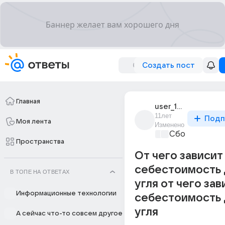
Создать пост
Главная
user_194092853
11лет
Подп
Моя лента
Изменено
Сборная Дом
Пространства
От чего зависит
себестоимость
В ТОПЕ НА ОТВЕТАХ
угля от чего зав
Информационные технологии
себестоимость
угля
А сейчас что-то совсем другое