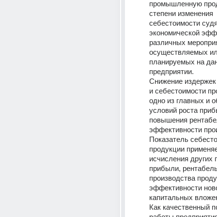
промышленную прод
степени изменения 
себестоимости судя
экономической эффе
различных мероприя
осуществляемых ил
планируемых на дан
предприятии.
Снижение издержек 
и себестоимости про
одно из главных и о
условий роста прибы
повышения рентабел
эффективности про
Показатель себесто
продукции применяе
исчисления других п
прибыли, рентабель
производства продук
эффективности ново
капитальных вложе
Как качественный п
работы предприятия