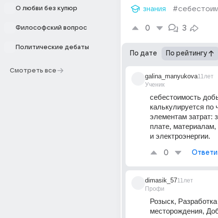
О любви без купюр
знания
#себестои
0
3
Философский вопрос
Политические дебаты
По дате
По рейтингу
Смотреть все
galina_manyukova
11лет
Ученик
себестоимость добы
калькулируется по 
элементам затрат: з
плате, материалам,
и электроэнергии.
0
Ответи
dimasik_57
11лет
Профи
Розыск, Разработка 
месторождения, Доб