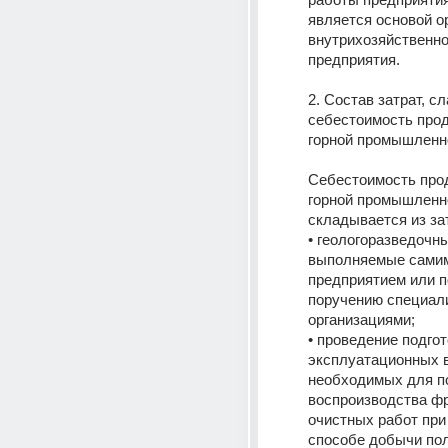
является основой ор
внутрихозяйственног
предприятия.
2. Состав затрат, с
себестоимость прод
горной промышленн
Себестоимость прод
горной промышленно
складывается из зат
• геологоразведочны
выполняемые самим
предприятием или по
поручению специал
организациями;
• проведение подго
эксплуатационных в
необходимых для по
воспроизводства фр
очистных работ при
способе добычи пол