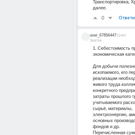
Транспортировка, Хр
далее.
0
Ответи
user_67856447
11лет
Знаток
1. Себестоимость пр
экономическая кате
Для добычи полезно
ископаемого, его пе
реализации необход
живого труда коллек
конкретного предпри
затраты прошлого тр
учитываемого расхо
сырьё, материалы, 
электроэнергию, ам
основных производс
фондов и др.
Перечисленная сумм