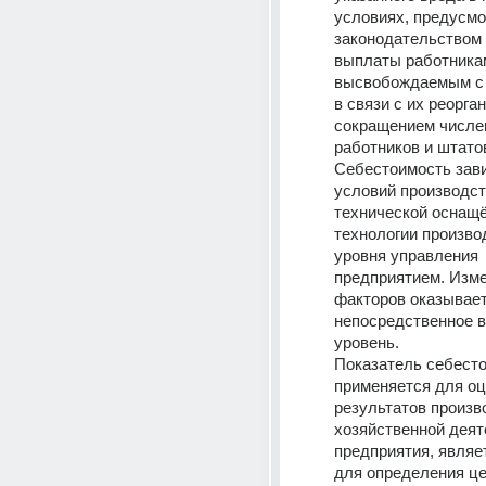
условиях, предусмо
законодательством 
выплаты работникам
высвобождаемым с 
в связи с их реорган
сокращением числен
работников и штато
Себестоимость зави
условий производств
технической оснащё
технологии производ
уровня управления 
предприятием. Изме
факторов оказывает
непосредственное в
уровень.
Показатель себесто
применяется для оц
результатов произв
хозяйственной деят
предприятия, являет
для определения цен