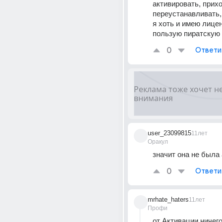
активировать, прихо
переустанавливать, 
я хоть и имею лицен
пользую пиратскую
0
Ответи
user_23099815
11лет
Оракул
значит она не была
0
Ответи
mrhate_haters
11лет
Профи
от Активации ничего 