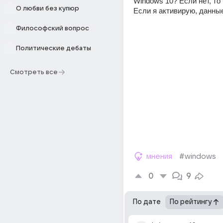
Windows 10? Если нет, то 
О любви без купюр
Если я активирую, данны
Философский вопрос
Политические дебаты
Смотреть все
мнения
#windows
0
9
По дате
По рейтингу