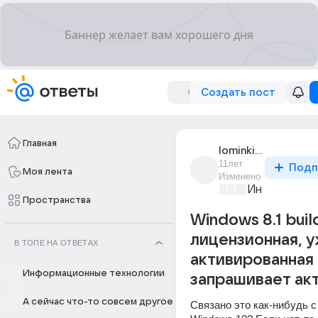
Создать пост
Главная
lominkinannna
11лет
Подп
Моя лента
Изменено
Информацио
Пространства
Windows 8.1 bui
лицензионная, у
В ТОПЕ НА ОТВЕТАХ
активированная
Информационные технологии
запрашивает ак
А сейчас что-то совсем другое
Связано это как-нибудь с