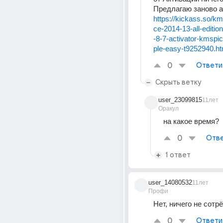
Предлагаю заново а
https://kickass.so/kms
ce-2014-13-all-editi
-8-7-activator-kmspic
ple-easy-t9252940.ht
0
Ответи
Скрыть ветку
user_23099815
11лет
Оракул
на какое время?
0
Отве
1 ответ
user_14080532
11лет
Профи
Нет, ничего не сотрё
0
Ответи