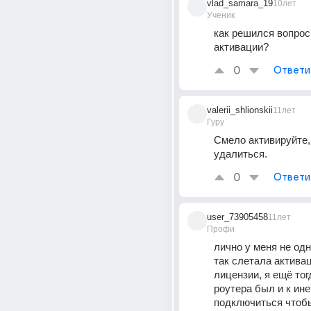
vlad_samara_19
10лет
Ученик
как решился вопрос
активации?
0
Ответи
valerii_shlionskii
11лет
Гуру
Смело активируйте, 
удалиться.
0
Ответи
user_73905458
11лет
Профи
лично у меня не одн
так слетала активац
лицензии, я ещё тогд
роутера был и к инет
подключиться чтобы