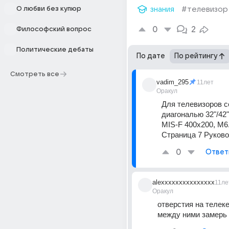
О любви без купюр
знания
#телевизор
0
2
Философский вопрос
Политические дебаты
По дате
По рейтингу
Смотреть все
vadim_295
11лет
Оракул
Для телевизоров се
диагональю 32"/42"
MIS-F 400x200, M6.
Страница 7 Руково
0
Ответ
alexxxxxxxxxxxxxxx
11ле
Оракул
отверстия на телеке
между ними замерь