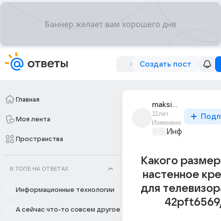
Создать пост
Главная
maksim_romaniuk_10
11лет
Подп
Моя лента
Изменено
Информационн
Пространства
Какого размер
В ТОПЕ НА ОТВЕТАХ
настенное кр
для телевизора
Информационные технологии
42pft6569
А сейчас что-то совсем другое