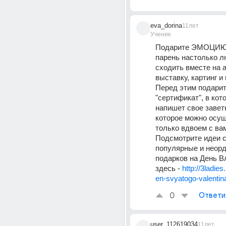
eva_dorina
11лет
Ученик
Подарите ЭМОЦИЮ.
парень настолько л
сходить вместе на а
выставку, картинг и 
Перед этим подарит
"сертификат", в кото
напишет свое заветн
которое можно осущ
только вдвоем с вами
Подсмотрите идеи с
популярные и неорд
подарков на День В
здесь - 
http://3ladies
en-svyatogo-valentin
0
Ответи
user_112619034
11лет