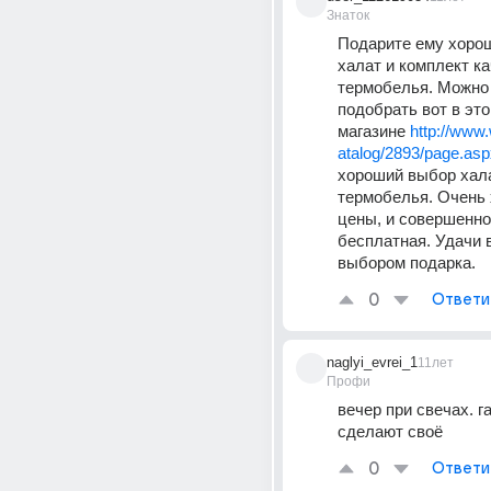
Знаток
Подарите ему хоро
халат и комплект ка
термобелья. Можно 
подобрать вот в это
магазине 
http://www.
atalog/2893/page.asp
хороший выбор хала
термобелья. Очень 
цены, и совершенно
бесплатная. Удачи в
выбором подарка.
0
Ответи
naglyi_evrei_1
11лет
Профи
вечер при свечах. г
сделают своё
0
Ответи