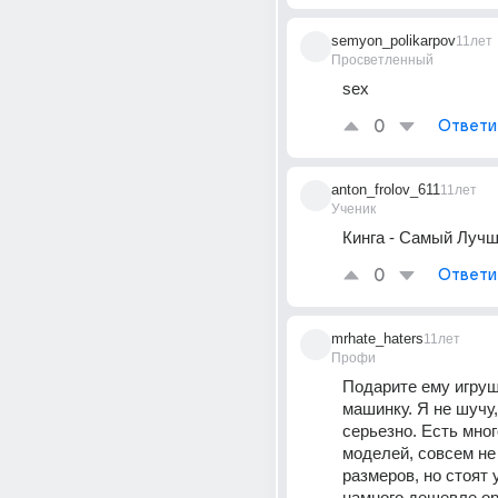
semyon_polikarpov
11лет
Просветленный
sex
0
Ответи
anton_frolov_611
11лет
Ученик
Кинга - Самый Лучш
0
Ответи
mrhate_haters
11лет
Профи
Подарите ему игруш
машинку. Я не шучу,
серьезно. Есть мног
моделей, совсем не
размеров, но стоят у
намного дешевле ор