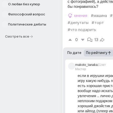
с фотографией), а действ
О любви без купюр
бы понравилось?
Философский вопрос
мнения
#машина
#
#депутаты
#торт
Политические дебаты
#что подарить
Смотреть все
0
13
По дате
По рейтингу
makoto_tanaka
11лет
Мастер
если в игрушки игра
игру какую нибудь г
есть хорошая пристав
вообще надо искать
увлечения .. лично 
неплохим подарком 
хороший джойстик д
или айпод (плеер им