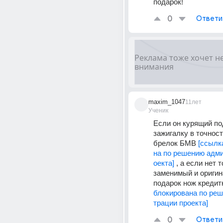
подарок!
0
Ответи
maxim_1047
11лет
Ученик
Если он курящий по
зажигалку в точност
брелок БМВ 
[ссылк
на по решению адм
оекта]
 , а если нет т
заменимый и оригин
подарок нож кредит
блокирована по ре
трации проекта]
0
Ответи