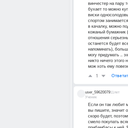
винчестер на пару т
бухает то можно ку
виски односолодовы
спортом занимается
в качалку, можно по
кожаный бумажник (
отношения серьезны
останется будет все
напоминать), больше
могу придумать .. эх
никто ничего этого не
мож хоть ему повезе
1
Ответи
user_59620079
11лет
Ученик
Если он так любит м
вы пишите, значит он
скоро будет, поэтом
смело покупать всяк
прибамбасы к ней. 