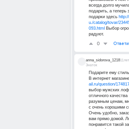
всегда долго мучила
подарить, а теперь 
подарки здесь 
http:
u./catalog/tovar/234
093.html
 Выбор огро
радуют.
0
Ответи
anna_sidorova_1218
11ле
Знаток
Подарите ему стиль
В интернет магазине
ail.ru/question/17481
выбор мужских лоф
отличного качества и
разумным ценам, мн
с очень хорошими с
Очень удобно, заказ
вам прямо домой. Л
понравится такой з