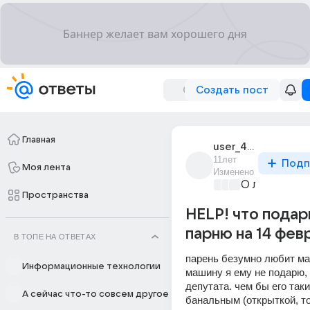
Создать пост
Главная
user_46909883
11лет
Подп
Моя лента
Изменено
О любви без
Пространства
HELP! что подар
парню на 14 фев
В ТОПЕ НА ОТВЕТАХ
парень безумно любит ма
Информационные технологии
машину я ему не подарю, 
депутата. чем бы его таки
А сейчас что-то совсем другое
банальным (открыткой, то