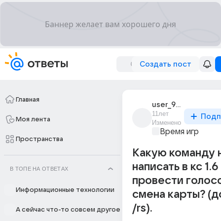
Создать пост
Главная
user_93837516
11лет
Подп
Моя лента
Изменено
Время игр
Пространства
Какую команду 
написать в кс 1.
В ТОПЕ НА ОТВЕТАХ
провести голос
Информационные технологии
смена карты? (
/rs).
А сейчас что-то совсем другое