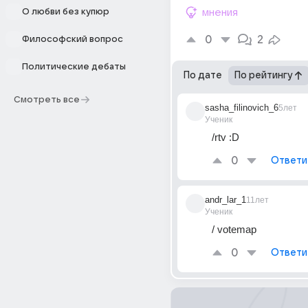
О любви без купюр
мнения
0
2
Философский вопрос
Политические дебаты
По дате
По рейтингу
Смотреть все
sasha_filinovich_6
5лет
Ученик
/rtv :D
0
Ответи
andr_lar_1
11лет
Ученик
/ votemap
0
Ответи