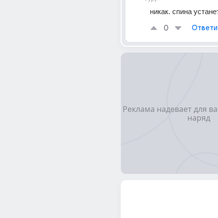
никак. спина устане
0
Ответи