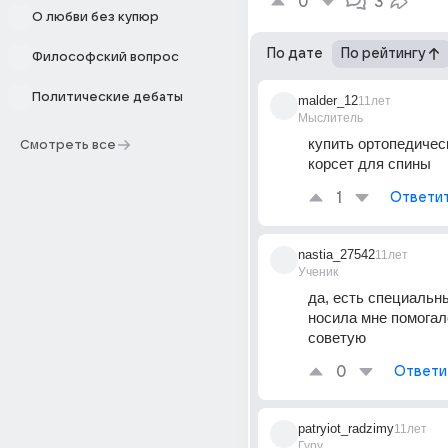
0
3
О любви без купюр
По дате
По рейтингу
Философский вопрос
Политические дебаты
malder_12
11лет
Мыслитель
купить ортопедическ
Смотреть все
корсет для спины
1
Ответи
nastia_27542
11лет
Ученик
да, есть специальный
носила мне помогал
советую
0
Ответи
patryiot_radzimy
11лет
Гуру