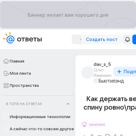
Создать пост
Главная
dav_s_5
11лет
Подп
Моя лента
Изменено
Бьютилэнд
Пространства
Как держать в
В ТОПЕ НА ОТВЕТАХ
спину ровно\пр
Информационные технологии
мнения
А сейчас что-то совсем другое