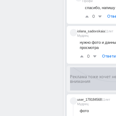
Профи
спасибо, напишу
0
Отве
iolana_sadovskaia
11лет
Мудрец
нужно фото и данны
просмотра
0
Ответи
user_179184568
11лет
Мудрец
фото