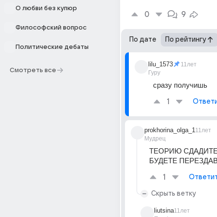
О любви без купюр
0
9
Философский вопрос
По дате
По рейтингу
Политические дебаты
lilu_1573
11лет
Смотреть все
Гуру
сразу получишь
1
Ответ
prokhorina_olga_1
11лет
Мудрец
ТЕОРИЮ СДАДИТЕ 
БУДЕТЕ ПЕРЕЗДА
1
Ответи
Скрыть ветку
liutsina
11лет