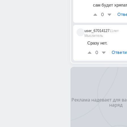
сам будет хряпат
0
Отве
user_67014127
11лет
Мыслитель
Сразу нет.
0
Ответи