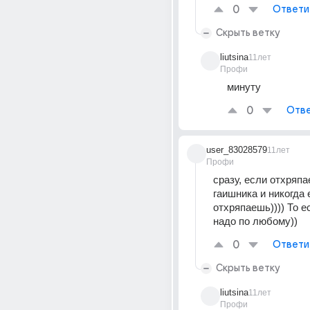
0
Ответи
Скрыть ветку
liutsina
11лет
Профи
минуту
0
Отве
user_83028579
11лет
Профи
сразу, если отхряпа
гаишника и никогда е
отхряпаешь)))) То е
надо по любому))
0
Ответи
Скрыть ветку
liutsina
11лет
Профи