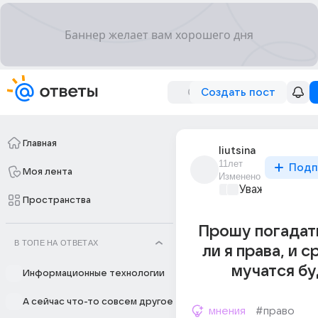
Создать пост
Главная
liutsina
11лет
Подп
Моя лента
Изменено
Уважаемый ма
Пространства
Прошу погадат
В ТОПЕ НА ОТВЕТАХ
ли я права, и с
мучатся бу
Информационные технологии
А сейчас что-то совсем другое
мнения
#право