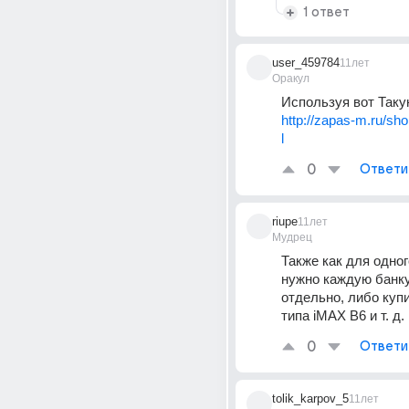
1 ответ
user_459784
11лет
Оракул
Используя вот Таку
http://zapas-m.ru/sh
l
0
Ответи
riupe
11лет
Мудрец
Также как для одного
нужно каждую банку
отдельно, либо купи
типа iMAX B6 и т. д.
0
Ответи
tolik_karpov_5
11лет