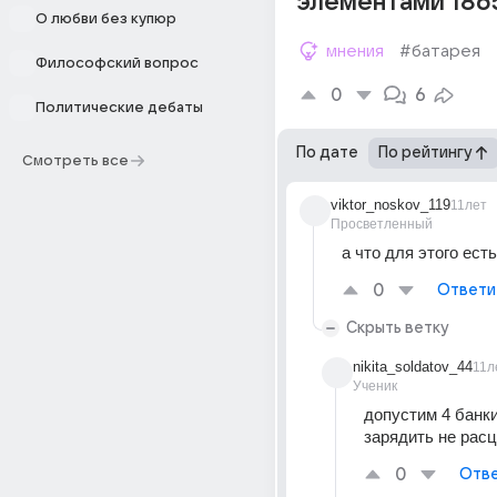
элементами 186
О любви без купюр
мнения
#батарея
Философский вопрос
0
6
Политические дебаты
По дате
По рейтингу
Смотреть все
viktor_noskov_119
11лет
Просветленный
а что для этого есть
0
Ответи
Скрыть ветку
nikita_soldatov_44
11л
Ученик
допустим 4 банки
зарядить не рас
0
Отве