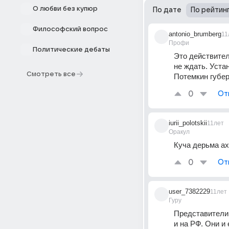
О любви без купюр
По дате
По рейтин
Философский вопрос
antonio_brumberg
11
Профи
Политические дебаты
Это действител
не ждать. Уста
Смотреть все
Потемкин губе
0
От
iurii_polotskii
11лет
Оракул
Куча дерьма ах
0
От
user_7382229
11лет
Гуру
Представители 
и на РФ. Они и 