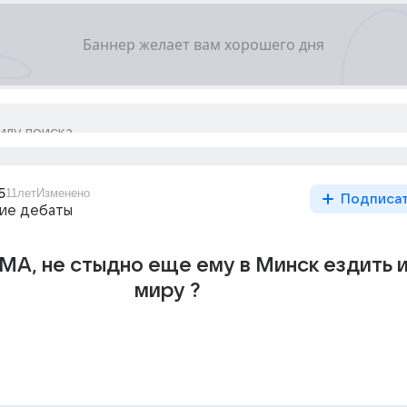
5
11лет
Изменено
Подписа
ие дебаты
МА, не стыдно еще ему в Минск ездить и
миру ?