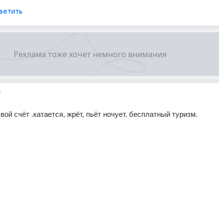
ветить
т
свой счёт .катается, жрёт, пьёт ночует. бесплатный туризм.