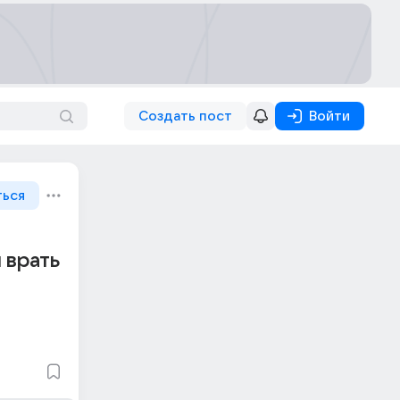
Создать пост
Войти
ться
 врать