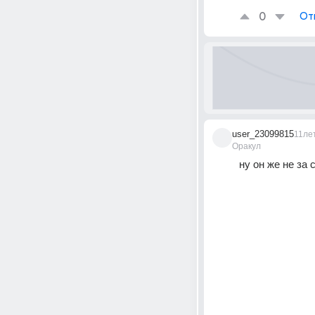
0
От
user_23099815
11ле
Оракул
ну он же не за 