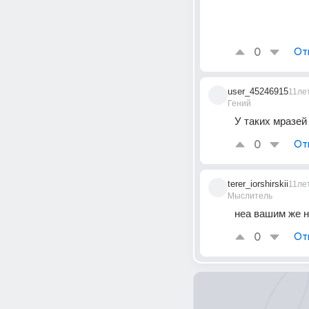
0
От
user_45246915
11ле
Гений
У таких мразей
0
От
terer_iorshirskii
11ле
Мыслитель
неа вашим же 
0
От