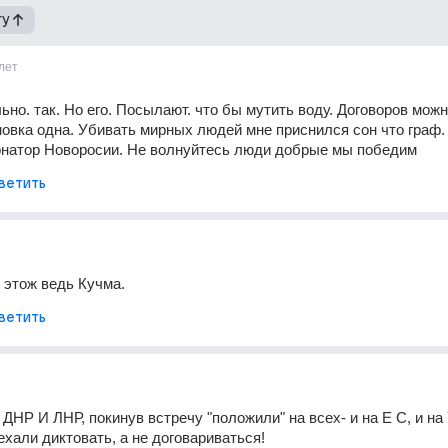
гу
лет
ьно. так. Но его. Посылают. что бы мутить воду. Договоров можн
новка одна. Убивать мирных людей мне приснился сон что граф. 
рнатор Новоросии. Не волнуйтесь люди добрые мы победим
ветить
 этож ведь Кучма.
ветить
ДНР И ЛНР, покинув встречу "положили" на всех- и на Е С, и на У
ехали диктовать, а не договариваться!