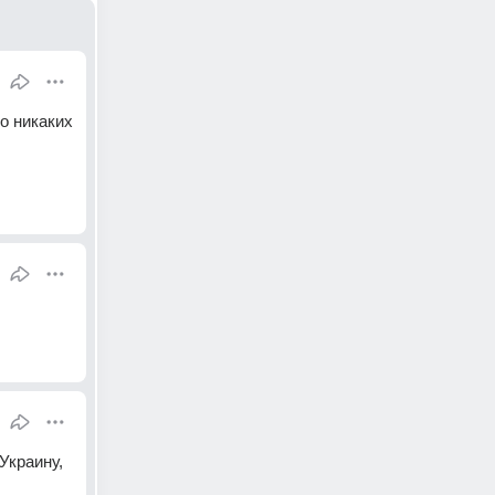
о никаких 
краину, 