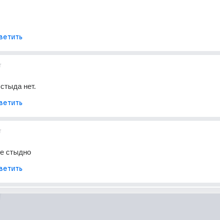
ветить
т
 стыда нет.
ветить
т
не стыдно
ветить