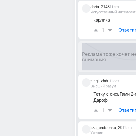
daria_2143
11лет
Искусственный интеллект
карлика
1
Ответи
sisgi_zhdu
11лет
Высший разум
Тетку с сисьГами 2-г
Дароф
1
Ответи
liza_protsenko_29
11лет
Ученик