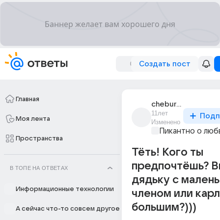
Создать пост
Главная
cheburashkin_2
11лет
Подп
Моя лента
Изменено
Пикантно о люб
Пространства
Тёть! Кого ты
предпочтёшь? В
В ТОПЕ НА ОТВЕТАХ
дядьку с мален
Информационные технологии
членом или карл
большим?)))
А сейчас что-то совсем другое