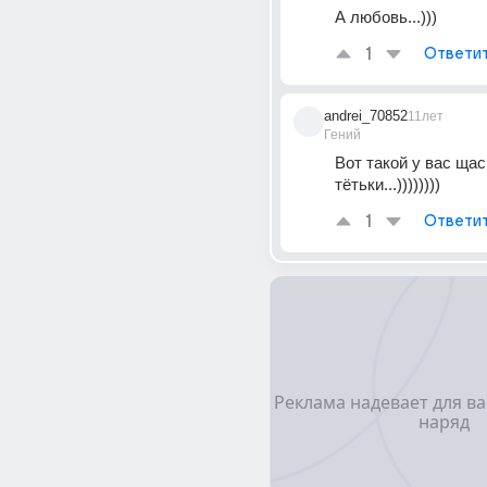
А любовь...)))
1
Ответи
andrei_70852
11лет
Гений
Вот такой у вас щас
тётьки...))))))))
1
Ответи