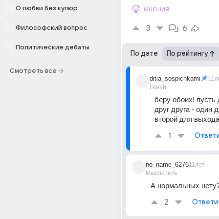
О любви без купюр
мнения
3
6
Философский вопрос
Политические дебаты
По дате
По рейтингу
Смотреть все
ditia_sospichkami
11л
Гений
беру обоих! пусть 
друг друга - один д
второй для выхода 
1
Ответ
no_name_6276
11лет
Мыслитель
А нормальных нету?
2
Ответи