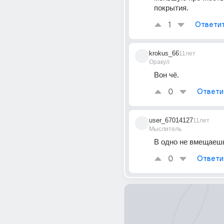
покрытия.
1
Ответи
krokus_66
11лет
Оракул
Вон чё.
0
Ответи
user_67014127
11лет
Мыслитель
В одно не вмещаеш
0
Ответи