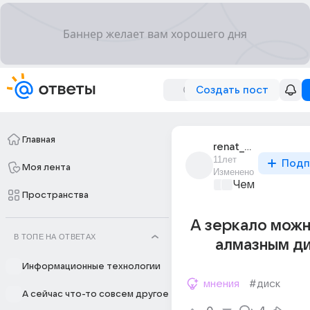
Создать пост
Главная
renat_abdiushev_1
11лет
Подп
Моя лента
Изменено
Чем заняться?
Пространства
А зеркало можн
В ТОПЕ НА ОТВЕТАХ
алмазным д
Информационные технологии
мнения
#диск
А сейчас что-то совсем другое