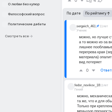
0
4
О любви без купюр
По дате
По рейтингу
Философский вопрос
Политические дебаты
sergeich_461
11лет
Ученик
Смотреть все
можно, но лучше ст
а то можно из-за в
лишнее пообламыва
перегрева края (зе
материала) опалить
вид потеряет
0
Ответ
fedor_novikov_18
11лет
Гений
можно, механическа
та же, что и для обы
Только при креплени
меньшую прочность 