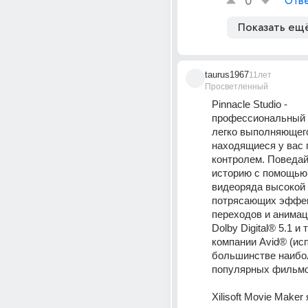
0
Отве
Показать ещ
taurus1967
11лет
Просветленный
Pinnacle Studio - 
профессиональный р
легко выполняющего
находящиеся у вас п
контролем. Поведай
историю с помощью 
видеоряда высокой ч
потрясающих эффек
переходов и анимаци
Dolby Digital® 5.1 и 
компании Avid® (исп
большинстве наибол
популярных фильмо
Xilisoft Movie Maker