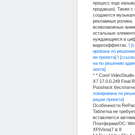
процесс еще называ
продакшн). Также с
создаются музыкаль
рекламные ролики, 
всевозможные анима
остальные элементы
нуждающиеся в циф
видеоэффектах. \ 
[
ирована по решени
ии проекта]
 \ 
[ссылк
на по решению адм
оекта]
* * Corel VideoStudio 
X7 17.0.0.249 Final 
Pooshock бесплатно
локирована по реш
рации проекта]
Особенности RePack'
Таблетка не требует
вставляется автома
Платформа/ОС: Win
XP|Vista|7 & 8 