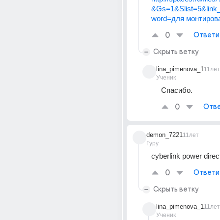
&Gs=1&Slist=5&link
word=для монтиров
0
Ответи
Скрыть ветку
lina_pimenova_1
11лет
Ученик
Спасибо.
0
Отве
demon_7221
11лет
Гуру
cyberlink power direc
0
Ответи
Скрыть ветку
lina_pimenova_1
11лет
Ученик