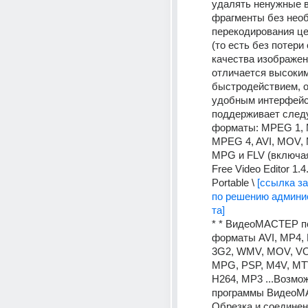
удалять ненужные 
фрагменты без необ
перекодирования це
(то есть без потери 
качества изображени
отличается высоким
быстродействием, о
удобным интерфейс
поддерживает след
форматы: MPEG 1, 
MPEG 4, AVI, MOV, 
MPG и FLV (включая 
Free Video Editor 1.4.
Portable \ 
[ссылка за
по решению админи
та]
* * ВидеоМАСТЕР п
форматы AVI, MP4, 
3G2, WMV, MOV, VOB
MPG, PSP, M4V, MTV
H264, MP3 ...Возмож
программы ВидеоМА
Обрезка и соединени