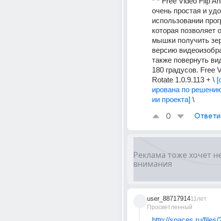
* * Free Video Flip An
очень простая и удо
использовании прог
которая позволяет 
мышки получить зер
версию видеоизобра
также повернуть вид
180 градусов. Free Vi
Rotate 1.0.9.113 + \ 
[
ирована по решени
ии проекта]
 \
0
Ответи
user_88717914
11лет
Просветленный
http://spaces.ru/file