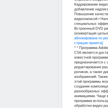
Кадрирование видео
добавление надписей
Повышение качеств
видеозаписей • Нал
специальных эффект
Встроенный DVD ри
(конвертация целых .
аблокирована по р
страции проекта]
* * Программа Adobe A
CS6 является доста
известной программо
предназначается с 
редактирования раз
роликов, а также ди
изображений. Также
этой программы воз
создание композиций
разнообразных эффе
анимациями. Чаще в
программа использу
обработки видео рол