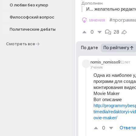
Дополнен
О любви без купюр
И... желательно редакт
Философский вопрос
мнения
#программ
Политические дебаты
0
28
Смотреть все
По дате
По рейтингу
nomis_nomisso9
11лет
Ученик
Одна из наиболее у
программ для создан
монтирования видео
Movie Maker
Вот описание 
http://programmybes
timedia/redaktoryi-v
ovie-maker/
0
Ответи