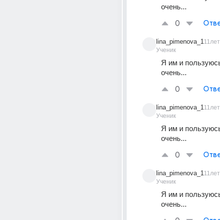
очень...
0
Отве
lina_pimenova_1
11лет
Ученик
Я им и пользуюсь,
очень...
0
Отве
lina_pimenova_1
11лет
Ученик
Я им и пользуюсь,
очень...
0
Отве
lina_pimenova_1
11лет
Ученик
Я им и пользуюсь,
очень...