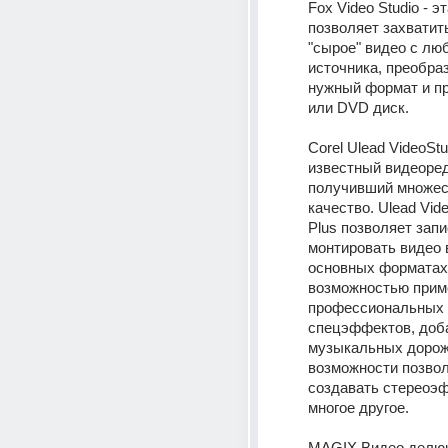
Fox Video Studio - э
позволяет захватить
"сырое" видео с люб
источника, преобраз
нужный формат и пр
или DVD диск.
Corel Ulead VideoStud
известный видеоред
получивший множест
качество. Ulead Vide
Plus позволяет запи
монтировать видео в
основных форматах 
возможностью прим
профессиональных 
спецэффектов, доб
музыкальных дороже
возможности позво
создавать стереоэф
многое другое. 
MAGIX Видео делюк