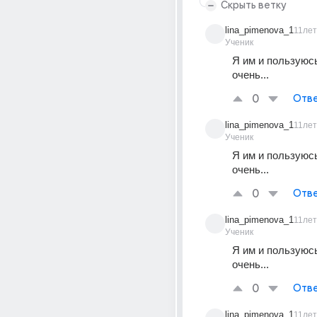
Скрыть ветку
lina_pimenova_1
11лет
Ученик
Я им и пользуюсь,
очень...
0
Отве
lina_pimenova_1
11лет
Ученик
Я им и пользуюсь,
очень...
0
Отве
lina_pimenova_1
11лет
Ученик
Я им и пользуюсь,
очень...
0
Отве
lina_pimenova_1
11лет