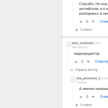
Спасибо. Но она..
английском, а я н
разбираюсь в не
0
Отве
1 ответ
terer_iorshirskii
11лет
Мыслитель
видеоредактор
0
Ответи
Скрыть ветку
lina_pimenova_1
11лет
Ученик
А именно назван
0
Отве
1 ответ