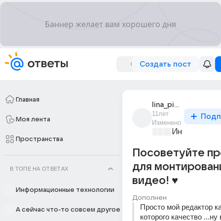
Создать пост
Главная
lina_pimenova_1
11лет
Подп
Моя лента
Изменено
Информацио
Пространства
Посоветуйте п
для монтирован
В ТОПЕ НА ОТВЕТАХ
видео! ♥
Информационные технологии
Дополнен
Просто мой редактор ка
А сейчас что-то совсем другое
которого качество ...ну