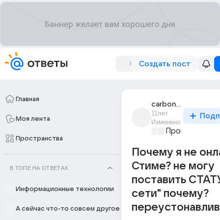
Создать пост
Главная
carbon576
11лет
Подп
Моя лента
Изменено
Программиро
Пространства
Почему я не онл
Стиме? не могу
В ТОПЕ НА ОТВЕТАХ
поставить СТАТ
Информационные технологии
сети" почему?
переустонавлив
А сейчас что-то совсем другое