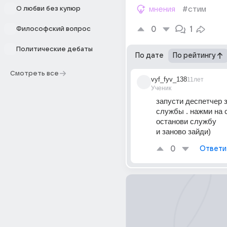
О любви без купюр
мнения
#стим
0
1
Философский вопрос
Политические дебаты
По дате
По рейтингу
Смотреть все
vyf_fyv_138
11лет
Ученик
запусти деспетчер за
службы . нажми на с
останови службу
и заново зайди)
0
Ответи