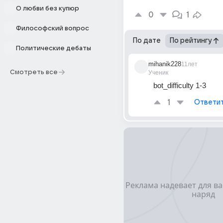
О любви без купюр
0
1
Философский вопрос
По дате
По рейтингу
Политические дебаты
mihanik228
11лет
Смотреть все
Ученик
bot_difficulty 1-3
1
Ответи