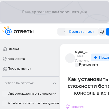
Создать пост
Главная
egor_miasnikov_34
11лет
Подп
Моя лента
Изменено
Время игр
Пространства
Как установить
В ТОПЕ НА ОТВЕТАХ
сложности бот
консоль в кс 
Информационные технологии
А сейчас что-то совсем другое
мнения