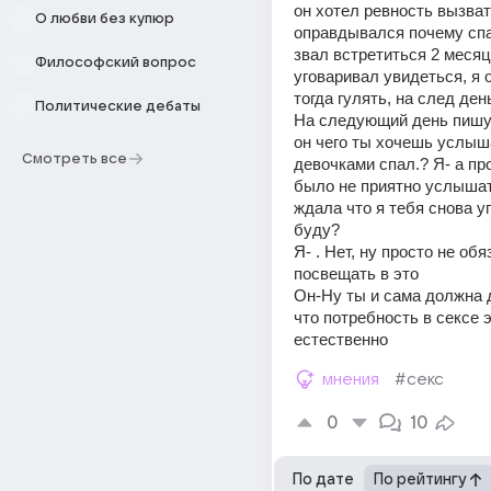
он хотел ревность вызвать
О любви без купюр
оправдывался почему спа
звал встретиться 2 месяца
Философский вопрос
уговаривал увидеться, я о
тогда гулять, на след ден
Политические дебаты
На следующий день пишу к
он чего ты хочешь услышат
Смотреть все
девочками спал.? Я- а про
было не приятно услышат
ждала что я тебя снова уг
буду?
Я- . Нет, ну просто не об
посвещать в это
Он-Ну ты и сама должна 
что потребность в сексе э
естественно
мнения
#секс
0
10
По дате
По рейтингу