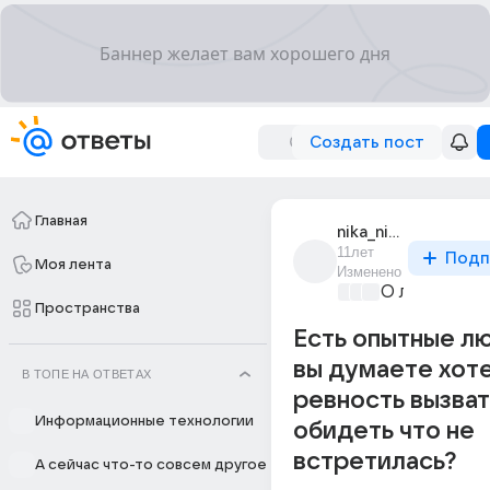
Создать пост
Главная
nika_nika_2746
11лет
Подп
Моя лента
Изменено
О любви без
Пространства
Есть опытные лю
вы думаете хот
В ТОПЕ НА ОТВЕТАХ
ревность вызват
Информационные технологии
обидеть что не
встретилась?
А сейчас что-то совсем другое