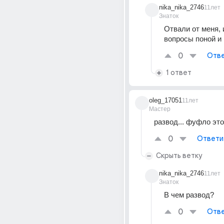
nika_nika_2746
11лет
Знаток
Отвали от меня, и
вопросы поной и
0
Отве
1 ответ
oleg_17051
11лет
Мастер
развод... фуфло это.
0
Ответи
Скрыть ветку
nika_nika_2746
11лет
Знаток
В чем развод?
0
Отве