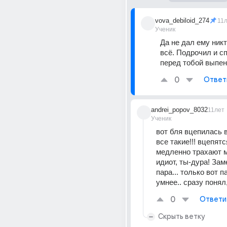
vova_debiloid_274
11
Ученик
Да не дал ему никто
всё. Подрочил и спа
перед тобой выпен
0
Ответ
andrei_popov_8032
11лет
Ученик
вот бля вцепилась в 
все такие!!! вцепятс
медленно трахают м
идиот, ты-дура! Зам
пара... только вот п
умнее.. сразу понял,
0
Ответи
Скрыть ветку