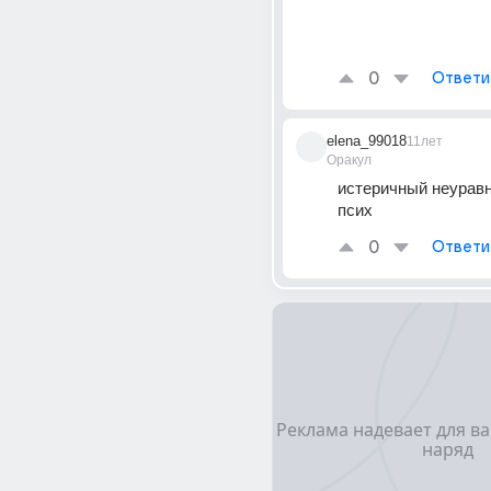
0
Ответи
elena_99018
11лет
Оракул
истеричный неурав
псих
0
Ответи