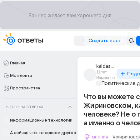
Создать пост
Главная
kaidash_kristina_1
11лет
Подп
Моя лента
Изменено
Политические 
Пространства
Что вы можете с
Жириновском, к
В ТОПЕ НА ОТВЕТАХ
человеке? Не о 
Информационные технологии
а именно о чело
А сейчас что-то совсем другое
мнения
#жириновс