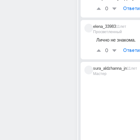
0
Ответи
elena_33983
11лет
Просветленный
Лично не знакома.
0
Ответи
sura_aldzhanna_jn
11лет
Мастер