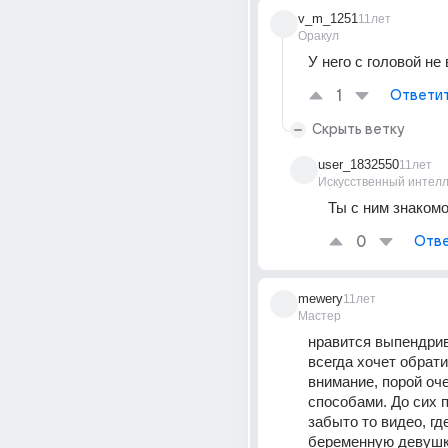
v_m_1251
11лет
Оракул
У него с головой не
1
Ответи
Скрыть ветку
user_1832550
11лет
Искусственный интелл
Ты с ним знаком
0
Отве
mewery
11лет
Мастер
нравится выпендрив
всегда хочет обрати
внимание, порой оче
способами. До сих п
забыто то видео, гд
беременную девуш