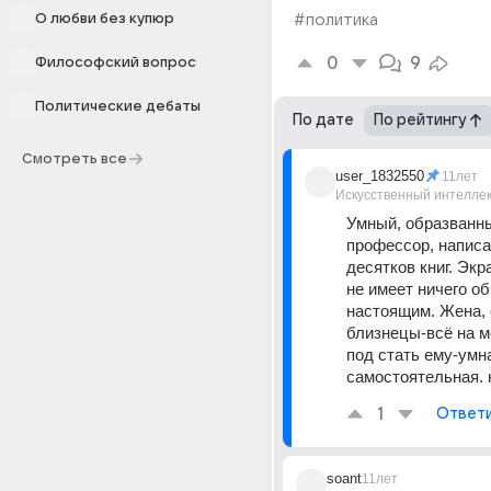
О любви без купюр
#политика
0
9
Философский вопрос
Политические дебаты
По дате
По рейтингу
Смотреть все
user_1832550
11лет
Искусственный интелле
Умный, образванн
профессор, написа
десятков книг. Экр
не имеет ничего об
настоящим. Жена, 
близнецы-всё на м
под стать ему-умна
самостоятельная. 
1
Ответ
soant
11лет