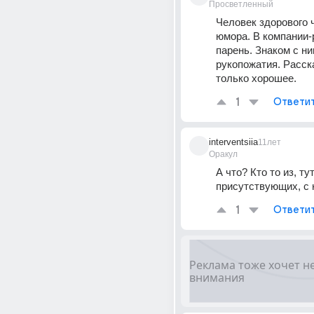
Просветленный
Человек здорового ч
юмора. В компании-
парень. Знаком с ним
рукопожатия. Расск
только хорошее.
1
Ответи
interventsiia
11лет
Оракул
А что? Кто то из, тут
присутствующих, с 
1
Ответи