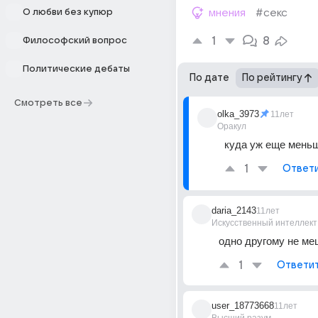
О любви без купюр
мнения
#секс
1
8
Философский вопрос
Политические дебаты
По дате
По рейтингу
Смотреть все
olka_3973
11лет
Оракул
куда уж еще меньш
1
Ответ
daria_2143
11лет
Искусственный интеллект
одно другому не ме
1
Ответи
user_18773668
11лет