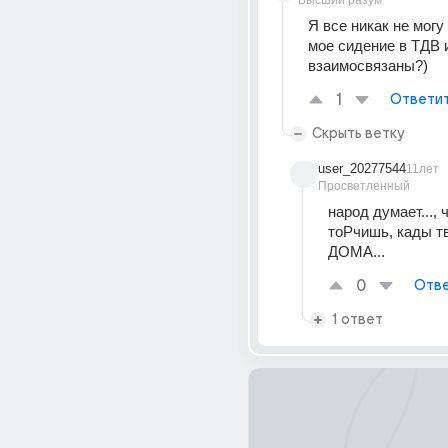
Высший разум
Я все никак не могу 
мое сидение в ТДВ и
взаимосвязаны?)
1
Ответи
Скрыть ветку
user_20277544
11лет
Просветленный
народ думает..., ч
тоРчишь, кады тв
ДОМА...
0
Отве
1 ответ