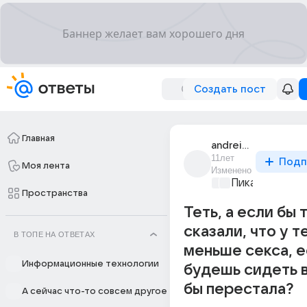
Создать пост
Главная
andrei_senchuk_15
11лет
Подп
Моя лента
Изменено
Пикантно о л
Пространства
Теть, а если бы 
сказали, что у т
В ТОПЕ НА ОТВЕТАХ
меньше секса, 
Информационные технологии
будешь сидеть в
бы перестала?
А сейчас что-то совсем другое