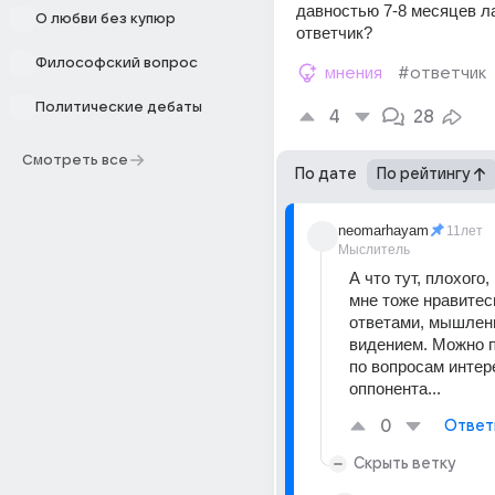
давностью 7-8 месяцев ла
О любви без купюр
ответчик?
Философский вопрос
мнения
#ответчик
Политические дебаты
4
28
Смотреть все
По дате
По рейтингу
neomarhayam
11лет
Мыслитель
А что тут, плохого
мне тоже нравитес
ответами, мышлени
видением. Можно п
по вопросам интере
оппонента...
0
Ответ
Скрыть ветку