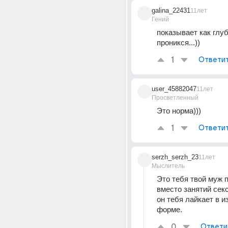
galina_22431
11лет
Гений
показывает как глуб
проникся...))
1
Ответи
user_45882047
11лет
Просветленный
Это норма)))
1
Ответи
serzh_serzh_23
11лет
Мыслитель
Это тебя твой муж п
вместо занятий секс
он тебя лайкает в и
форме.
0
Ответи