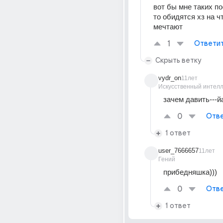
вот бы мне таких пос
то обидятся хз на чт
мечтают
1
Ответи
Скрыть ветку
vydr_on
11лет
Искусственный интелл
зачем давить---йа
0
Отве
1 ответ
user_7666657
11лет
Гений
прибедняшка)))
0
Отве
1 ответ