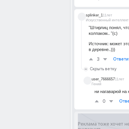
splinker_1
11лет
Искусственный интеллект
"Штирлиц понял, что
колпаком.. "(с)
Источник:
может эт
в деревне..)))
3
Ответи
Скрыть ветку
user_7666657
11лет
Гений
ни нагаварюй на 
0
Отве