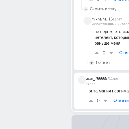
Скрыть ветку
mikhalna_15
11лет
Искусственный интелл
не сереж, ето ис
интелект, который
раньше меня
0
Отве
1 ответ
user_7666657
11лет
Гений
энта мания невниман
0
Ответи