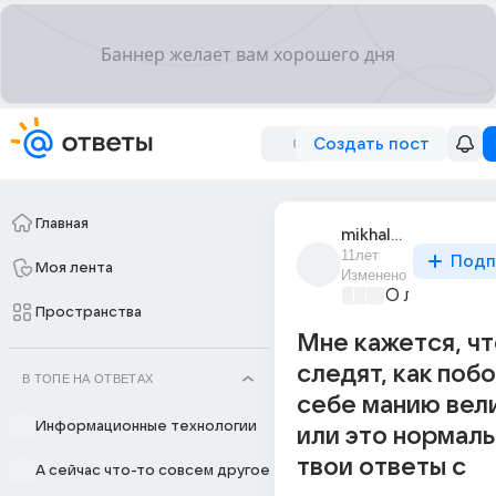
Создать пост
Главная
mikhalna_15
11лет
Подп
Моя лента
Изменено
О любви без
Пространства
Мне кажется, чт
следят, как поб
В ТОПЕ НА ОТВЕТАХ
себе манию вели
Информационные технологии
или это нормаль
твои ответы с
А сейчас что-то совсем другое