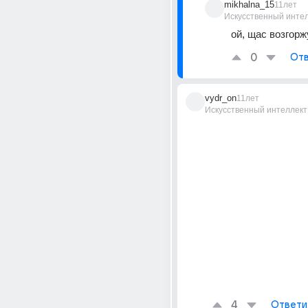
mikhalna_15
11лет
Искусственный инте
ой, щас возгорж
0
Отв
vydr_on
11лет
Искусственный интеллект
4
Ответи