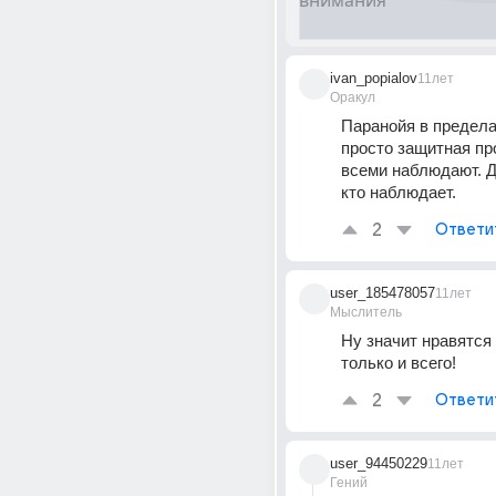
ivan_popialov
11лет
Оракул
Паранойя в пределах
просто защитная про
всеми наблюдают. Да
кто наблюдает.
2
Ответи
user_185478057
11лет
Мыслитель
Ну значит нравятся 
только и всего!
2
Ответи
user_94450229
11лет
Гений