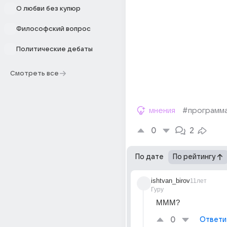
О любви без купюр
Философский вопрос
Политические дебаты
Смотреть все
мнения
#программ
0
2
По дате
По рейтингу
ishtvan_birov
11лет
Гуру
МММ?
0
Ответи