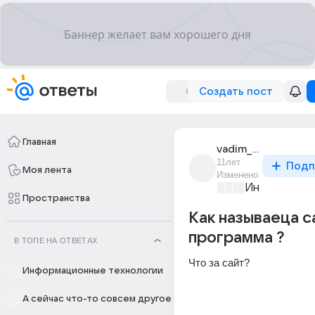
Создать пост
Главная
vadim_potapov_245
11лет
Подп
Моя лента
Изменено
Информацио
Пространства
Как называеца с
программа ?
В ТОПЕ НА ОТВЕТАХ
Что за сайт?
Информационные технологии
А сейчас что-то совсем другое