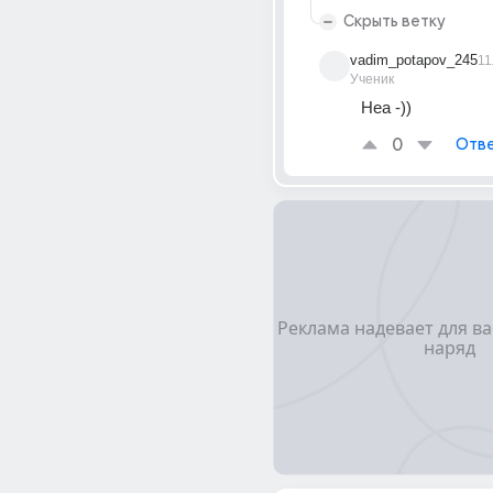
Скрыть ветку
vadim_potapov_245
11
Ученик
Неа -))
0
Отве