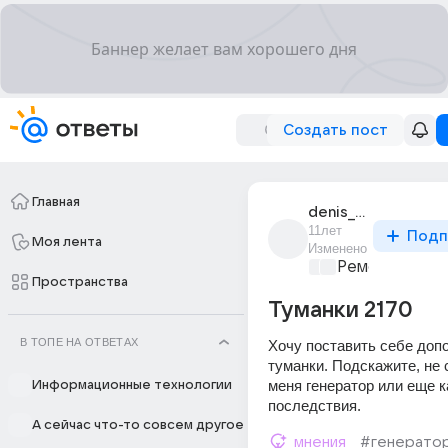
Создать пост
Главная
denis_kovalev_227
11лет
Подп
Моя лента
Изменено
Ремонт и обс
Пространства
Туманки 2170
В ТОПЕ НА ОТВЕТАХ
Хочу поставить себе доп
туманки. Подскажите, не с
меня генератор или еще к
Информационные технологии
последствия.
А сейчас что-то совсем другое
мнения
#генерато