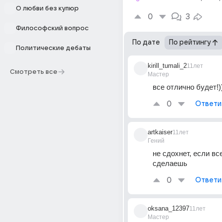
О любви без купюр
0
3
Философский вопрос
По дате
По рейтингу
Политические дебаты
kirill_tumali_2
11лет
Смотреть все
Мастер
все отлично будет!)
0
Ответи
artkaiser
11лет
Гений
не сдохнет, если вс
сделаешь
0
Ответи
oksana_12397
11лет
Мастер