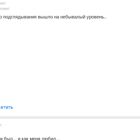
лет
ллект
о подглядывания вышло на небывалый уровень..
етить
т
 был... и как меня любил...