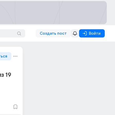
Создать пост
Войти
ться
з 19