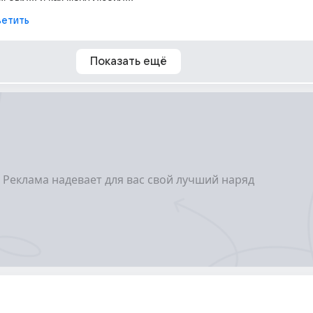
етить
Показать ещё