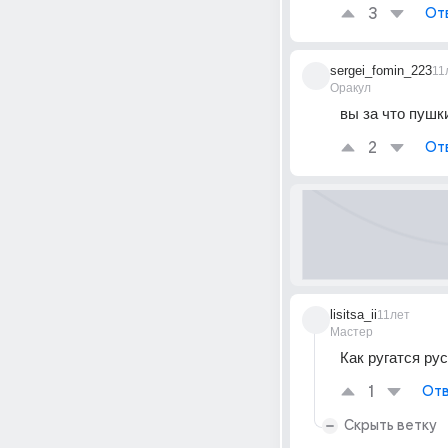
3
От
sergei_fomin_223
11
Оракул
вы за что пушк
2
От
lisitsa_ii
11лет
Мастер
Как ругатся ру
1
Отв
Скрыть ветку