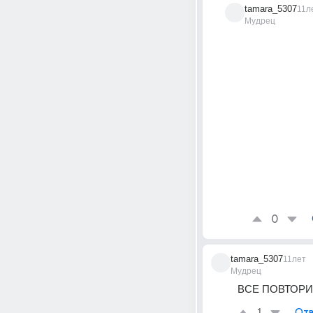
tamara_5307
11л
Мудрец
0
tamara_5307
11лет
Мудрец
ВСЕ ПОВТОРИТ
Отв