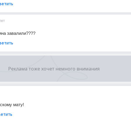
ветить
лет
ина завалили????
ветить
сскому мату!
етить