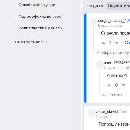
О любви без купюр
По дате
По рейтин
Философский вопрос
sergei_maslov_4
Высший разум
Политические дебаты
Сначала предс
Смотреть все
1
От
Скрыть ветку
user_17964639
Искусственный
А потом??
0
1 ответ
viktor_skrivel
11лет
Мастер
Попрошу извине