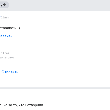
гу
11лет
тавлюсь ..)
ветить
6
11лет
 интеллект
Ответить
ние за то, что натворили.