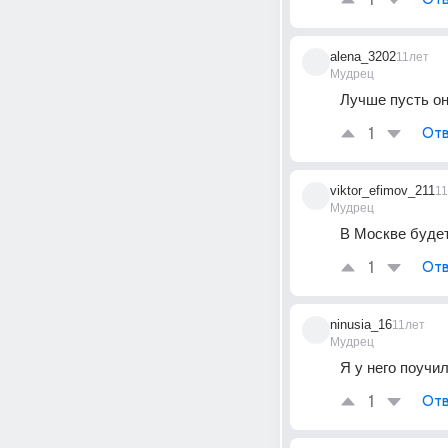
1
alena_3202
11лет
Мудрец
Лучше пусть он
1
Отв
viktor_efimov_211
1
Мудрец
В Москве будет
1
Отв
ninusia_16
11лет
Мудрец
Я у него поучи
1
Отв