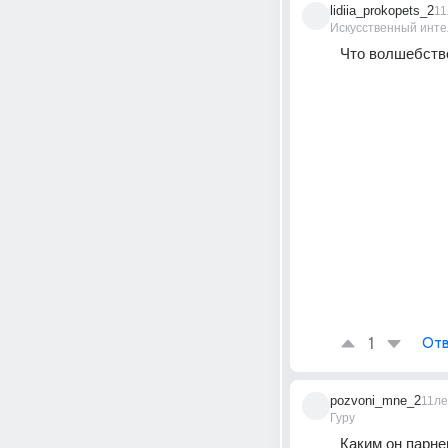
lidiia_prokopets_2
11
Искусственный инте
Что волшебств
1
Отв
pozvoni_mne_2
11ле
Гуру
Каким он парнем