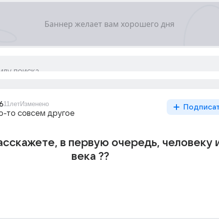
6
11лет
Изменено
Подписа
то-то совсем другое
асскажете, в первую очередь, человеку и
века ??