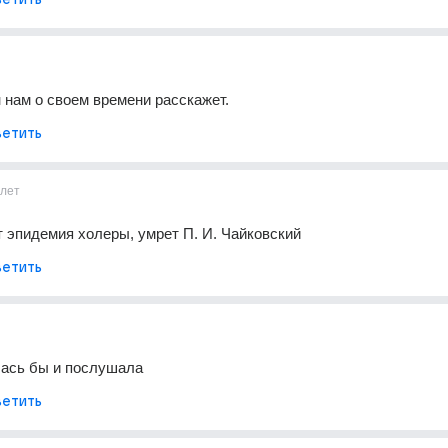
 нам о своем времени расскажет.
етить
1лет
 эпидемия холеры, умрет П. И. Чайковский
етить
лась бы и послушала
етить