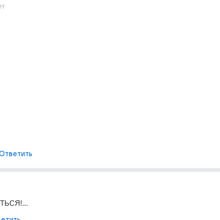
ет
Ответить
ЬСЯ!...
етить