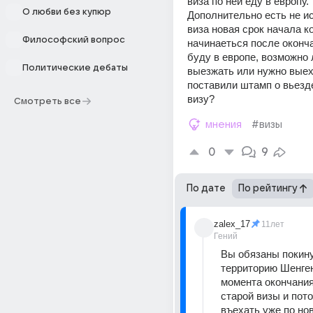
виза по ней еду в европу. 
О любви без купюр
Дополнительно есть не и
виза новая срок начала ко
Философский вопрос
начинаеться после оконча
буду в европе, возможно л
Политические дебаты
выезжать или нужно выеха
поставили штамп о вьезде
визу?
Смотреть все
мнения
#визы
0
9
По дате
По рейтингу
zalex_17
11лет
Гений
Вы обязаны покину
территорию Шенген
момента окончания
старой визы и пото
въехать уже по нов