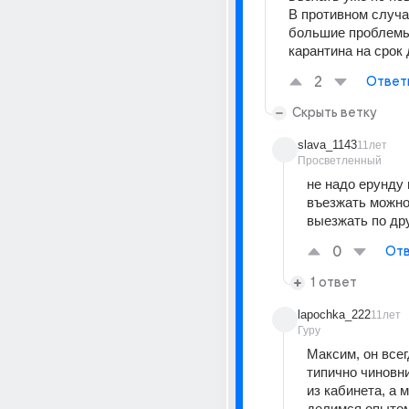
В противном случа
большие проблемы 
карантина на срок 
2
Ответ
Скрыть ветку
slava_1143
11лет
Просветленный
не надо ерунду г
въезжать можно 
выезжать по др
0
Отв
1 ответ
lapochka_222
11лет
Гуру
Максим, он всегд
типично чиновни
из кабинета, а м
делимся опытом