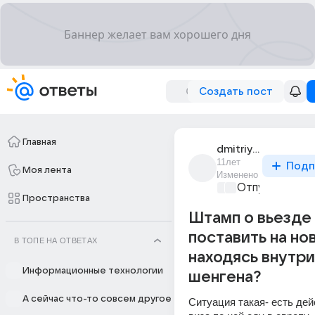
Создать пост
Главная
dmitriy_2616
11лет
Подп
Моя лента
Изменено
Отпуск мечты
Пространства
Штамп о вьезде 
поставить на но
В ТОПЕ НА ОТВЕТАХ
находясь внутри
Информационные технологии
шенгена?
А сейчас что-то совсем другое
Ситуация такая- есть де