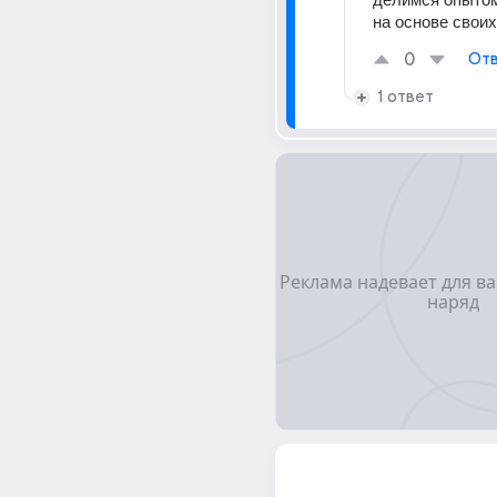
на основе своих
0
Отв
1 ответ