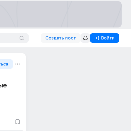
Создать пост
Войти
ться
ые