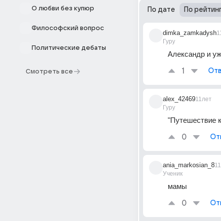
О любви без купюр
По дате
По рейтин
Философский вопрос
dimka_zamkadysh
1
Гуру
Политические дебаты
Александр и уж
1
Отв
Смотреть все
alex_42469
11лет
Гуру
"Путешествие к
0
От
ania_markosian_8
1
Ученик
мамы
0
От