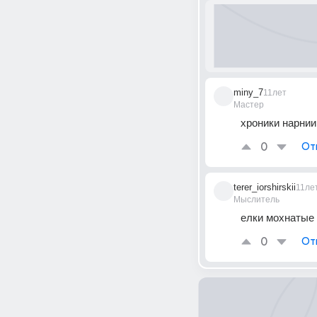
miny_7
11лет
Мастер
хроники нарнии
0
От
terer_iorshirskii
11ле
Мыслитель
елки мохнатые
0
От