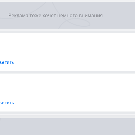
ветить
т
ветить