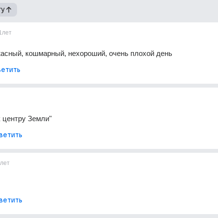
гу
1лет
асный, кошмарный, нехороший, очень плохой день
етить
 центру Земли"
ветить
1лет
ветить