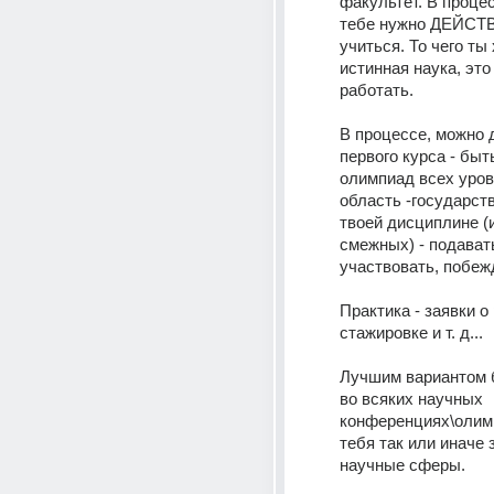
факультет. В процес
тебе нужно ДЕЙСТ
учиться. То чего ты 
истинная наука, это
работать.
В процессе, можно д
первого курса - быть
олимпиад всех уров
область -государств
твоей дисциплине (
смежных) - подавать
участвовать, побеж
Практика - заявки о 
стажировке и т. д...
Лучшим вариантом б
во всяких научных 
конференциях\олимп
тебя так или иначе 
научные сферы.