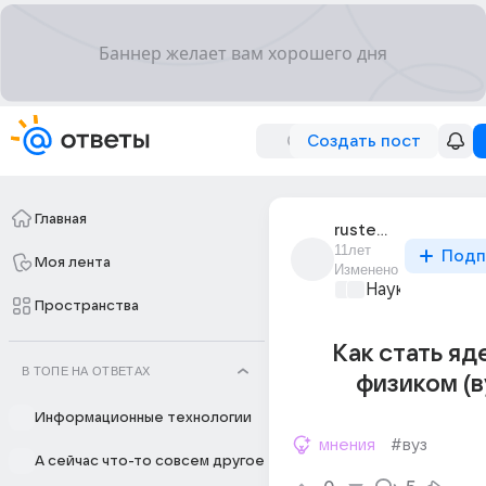
Создать пост
Главная
rustem_abrarov_8
11лет
Подп
Моя лента
Изменено
Наука
+1
Пространства
Как стать я
В ТОПЕ НА ОТВЕТАХ
физиком (в
Информационные технологии
мнения
#вуз
А сейчас что-то совсем другое