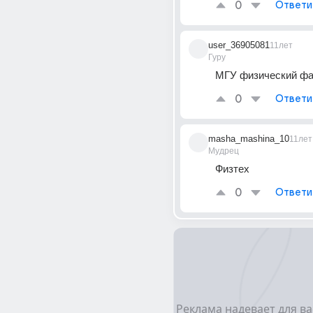
0
Ответи
user_36905081
11лет
Гуру
МГУ физический фа
0
Ответи
masha_mashina_10
11лет
Мудрец
Физтех
0
Ответи