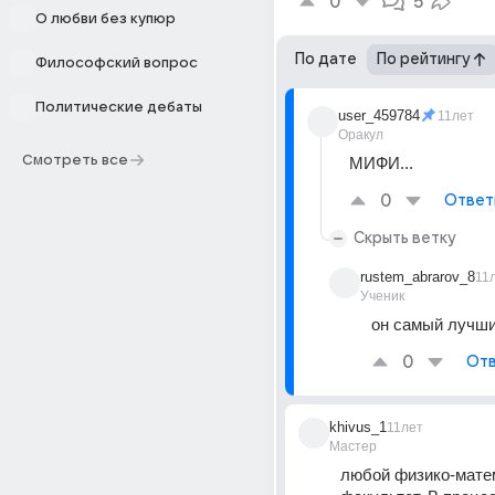
0
5
О любви без купюр
По дате
По рейтингу
Философский вопрос
Политические дебаты
user_459784
11лет
Оракул
Смотреть все
МИФИ...
0
Ответ
Скрыть ветку
rustem_abrarov_8
11
Ученик
он самый лучши
0
Отв
khivus_1
11лет
Мастер
любой физико-матем