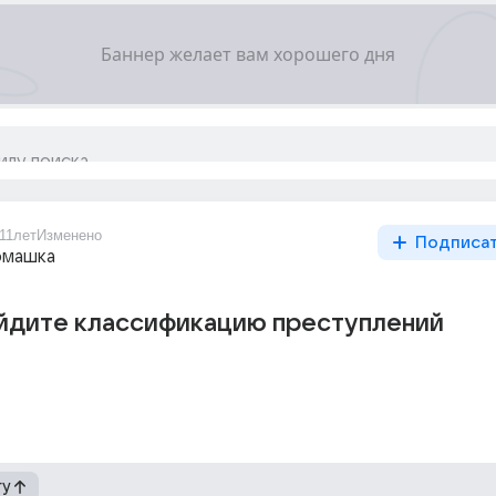
11лет
Изменено
Подписа
омашка
йдите классификацию преступлений
гу