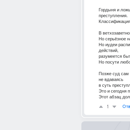
Гордыня и ложь
преступления.
Классификация 
В ветхозаветно
Но серьёзное н
Но иудеи распи
действий, 
разумеется бы
Но посути любо
Позже суд сам 
не вдаваясь 
в суть преступ
Это и сегодня 
Этот абзац до
1
Отв