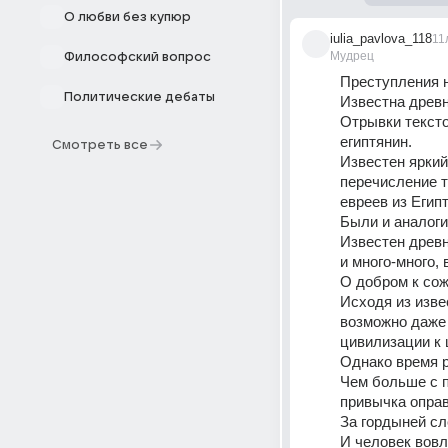
О любви без купюр
iulia_pavlova_118
11
Мудрец
Философский вопрос
Преступления 
Политические дебаты
Известна древн
Отрывки тексто
египтянин.
Смотреть все
Известен яркий 
перечисление т
евреев из Егип
Были и аналоги
Известен древн
и много-много,
О добром к сож
Исходя из изве
возможно даже 
цивилизации к 
Однако время р
Чем больше с п
привычка опра
За гордыней сл
И человек вовл