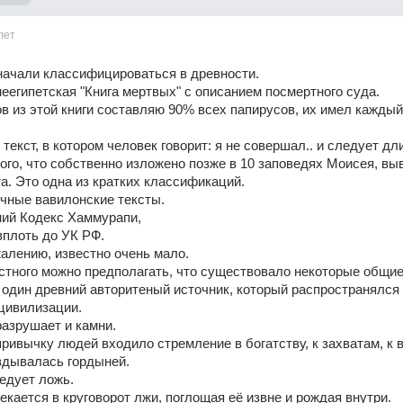
лет
начали классифицироваться в древности.
еегипетская "Книга мертвых" с описанием посмертного суда.
в из этой книги составляю 90% всех папирусов, их имел каждый
текст, в котором человек говорит: я не совершал.. и следует дли
ого, что собственно изложено позже в 10 заповедях Моисея, вы
та. Это одна из кратких классификаций.
чные вавилонские тексты.
ий Кодекс Хаммурапи, 
 вплоть до УК РФ.
алению, известно очень мало.
стного можно предполагать, что существовало некоторые общие 
один древний авторитеный источник, который распространялся о
цивилизации.
азрушает и камни.
ривычку людей входило стремление в богатству, к захватам, к во
вдывалась гордыней.
едует ложь.
екается в круговорот лжи, поглощая её извне и рождая внутри.