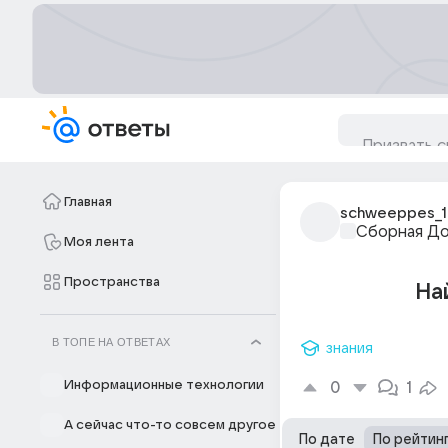
Главная
schweeppes_1
Сборная Д
Моя лента
Пространства
На
В ТОПЕ НА ОТВЕТАХ
знания
Информационные технологии
0
1
А сейчас что-то совсем другое
По дате
По рейтин