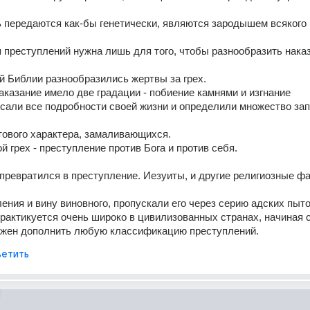
 передаются как-бы генетически, являются зародышем всякого 
преступлений нужна лишь для того, чтобы разнообразить наказ
й Библии разнообразились жертвы за грех. 
аказание имело две градации - побиение камнями и изгнание 
сали все подробности своей жизни и определили множество зап
тового характера, замаливающихся.
й грех - преступление против Бога и против себя.
превратился в преступление. Иезуиты, и другие религиозные фан
ления и вину виновного, пропускали его через серию адских пыто
практикуется очень широко в цивилизованных странах, начиная 
лжен дополнить любую классификацию преступлений.
етить