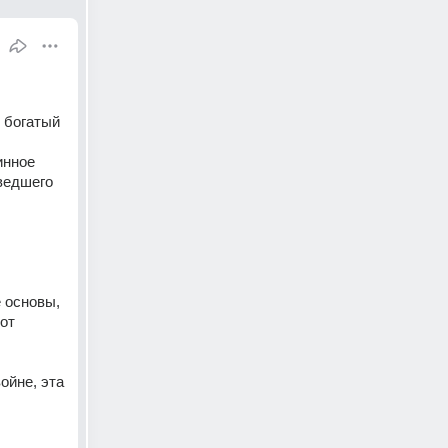
 богатый 
нное 
ведшего 
основы, 
т 
йне, эта 