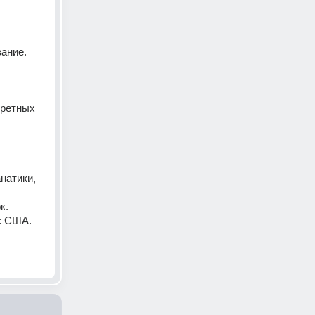
ание. 
ретных 
атики, 
к.
с США. 