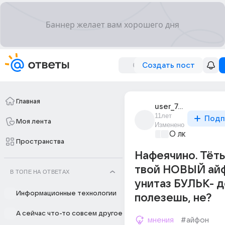
Создать пост
Главная
user_76774073
11лет
Подп
Моя лента
Изменено
О любви без 
Пространства
Нафеячино. Тёть
твой НОВЫЙ айф
В ТОПЕ НА ОТВЕТАХ
унитаз БУЛЬК- д
Информационные технологии
полезешь, не?
А сейчас что-то совсем другое
мнения
#айфон