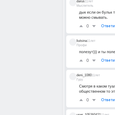
darus
11лет
Мыслитель
дык если он бульк то
можно смывать.
0
Ответи
liutsina
11лет
Профи
полезут))) и ты пол
0
Ответи
deni_1080
11лет
Гуру
Смотря в каком туал
общественном то это 
0
Ответи
user_105260421
11лет