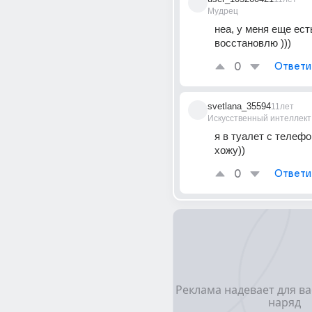
Мудрец
неа, у меня еще есть
восстановлю )))
0
Ответи
svetlana_35594
11лет
Искусственный интеллект
я в туалет с телефо
хожу))
0
Ответи