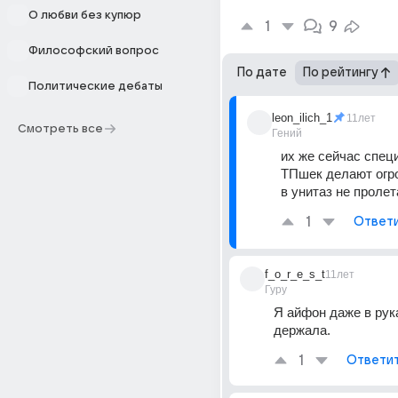
О любви без купюр
1
9
Философский вопрос
По дате
По рейтингу
Политические дебаты
leon_ilich_1
11лет
Смотреть все
Гений
их же сейчас спец
ТПшек делают огро
в унитаз не пролет
1
Ответ
f_o_r_e_s_t
11лет
Гуру
Я айфон даже в рука
держала.
1
Ответи