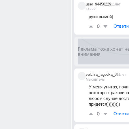
user_94450229
11лет
Гений
руки вымой)
0
Ответи
volchia_iagodka_8
11лет
Мыслитель
У меня унитаз, почи
некоторых раковина)))
любом случае доста
придется)))))))))
0
Ответи