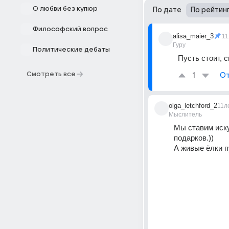
О любви без купюр
По дате
По рейтин
Философский вопрос
alisa_maier_3
11
Гуру
Политические дебаты
Пусть стоит, с
Смотреть все
1
От
olga_letchford_2
11л
Мыслитель
Мы ставим иску
подарков.))
А живые ёлки пу