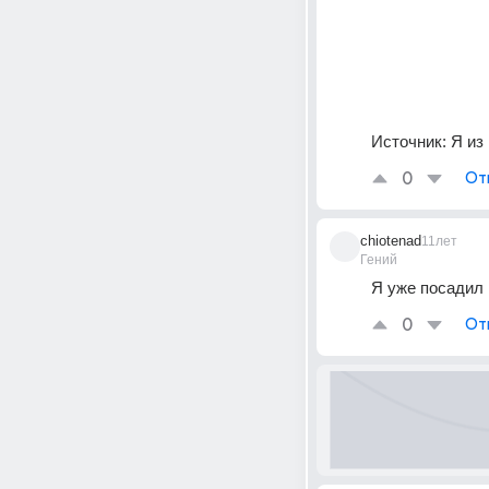
Источник:
Я из
0
От
chiotenad
11лет
Гений
Я уже посадил
0
От