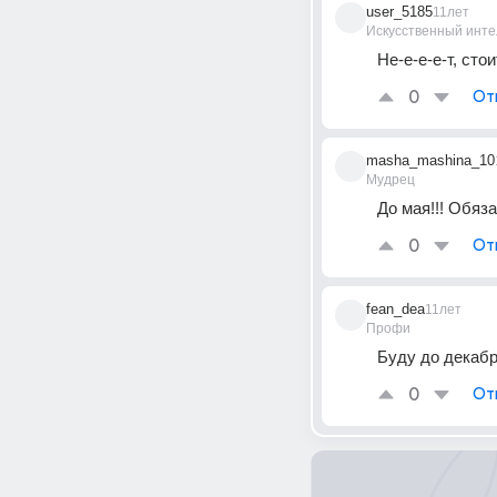
user_5185
11лет
Искусственный инте
Не-е-е-е-т, сто
0
От
masha_mashina_10
Мудрец
До мая!!! Обяз
0
От
fean_dea
11лет
Профи
Буду до декабр
0
От