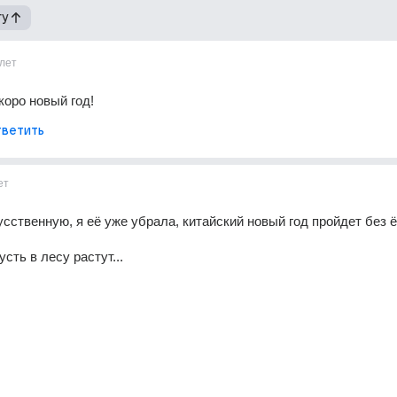
гу
лет
коро новый год!
ветить
ет
сственную, я её уже убрала, китайский новый год пройдет без ёл
сть в лесу растут...