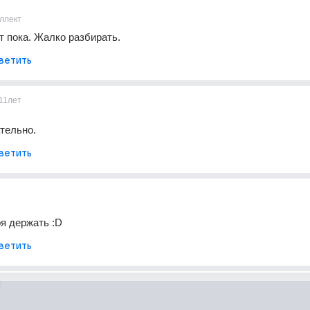
ллект
ит пока. Жалко разбирать.
ветить
11лет
ательно.
ветить
я держать :D
ветить