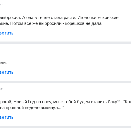
ет
выбросил. А она в тепле стала расти. Иголочки мяконькие, 
кие. Потом все же выбросили - корешков не дала.
ветить
или.
ветить
ет
огой, Новый Год на носу, мы с тобой будем ставить ёлку? " "Коне
на прошлой неделе выкинул... "
ветить