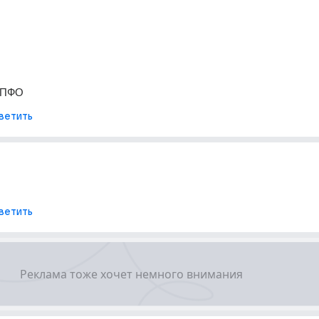
 ПФО
ветить
ветить