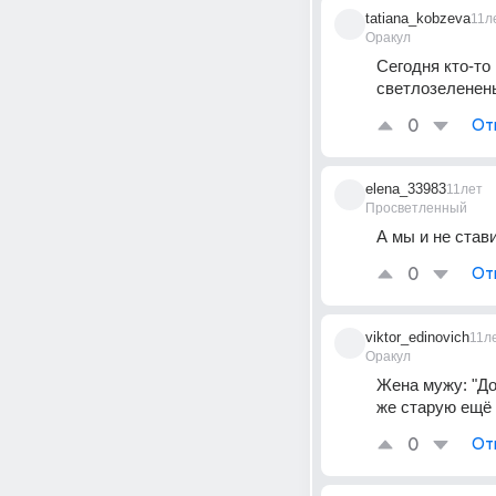
tatiana_kobzeva
11л
Оракул
Сегодня кто-то 
светлозеленень
0
От
elena_33983
11лет
Просветленный
А мы и не став
0
От
viktor_edinovich
11л
Оракул
Жена мужу: "Дор
же старую ещё 
0
От