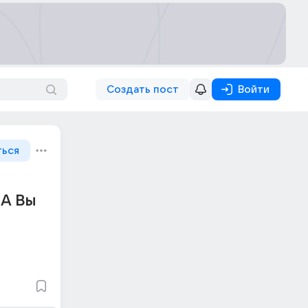
Создать пост
Войти
ться
 А Вы