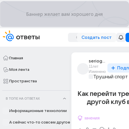
Создать пост
Главная
serioga_drozd_2
11лет
Подп
Моя лента
Изменено
Трушный спорт
Пространства
Как перейти тр
В ТОПЕ НА ОТВЕТАХ
другой клуб в
Информационные технологии
мнения
А сейчас что-то совсем другое