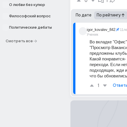
0
1
О любви без купюр
По дате
По рейтингу
Философский вопрос
Политические дебаты
igor_kovalev_842
11л
Ученик
Смотреть все
Во вкладке "Офис" 
"Просмотр Вакансий
предложены клубы 
Какой понравится- в
переходи. Если нет
подходящих, жди и
что бы обновились
1
Ответ