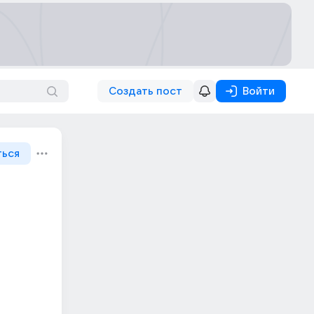
Создать пост
Войти
ться