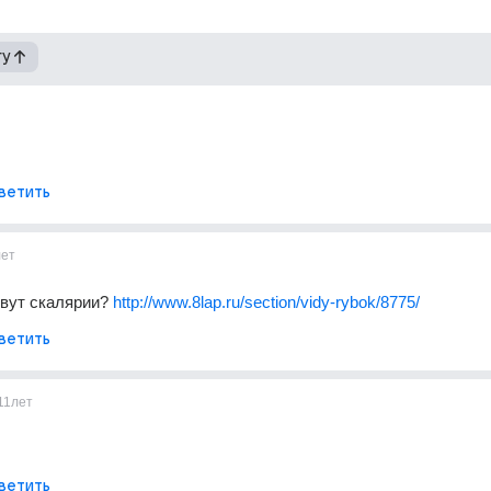
гу
ветить
лет
вут скалярии? 
http://www.8lap.ru/section/vidy-rybok/8775/
ветить
11лет
ветить