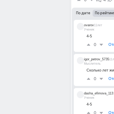
0
4
По дате
По рейтин
ovarov
11лет
Ученик
4-5
0
От
igor_petrov_5735
11
Мыслитель
Сколько лет жи
0
От
dasha_efimova_113
Ученик
4-5
0
От