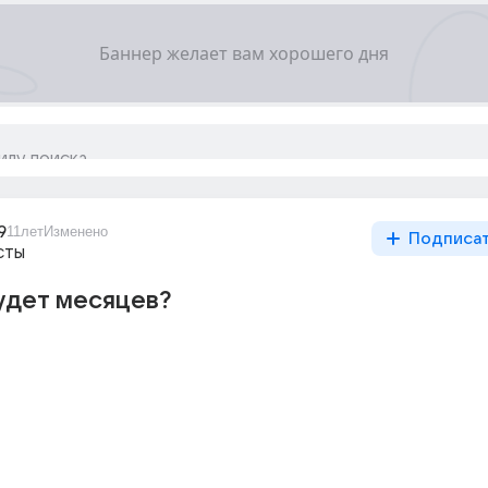
9
11лет
Изменено
Подписа
сты
удет месяцев?