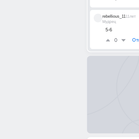
rebellious_11
11лет
Мудрец
5-6
0
От