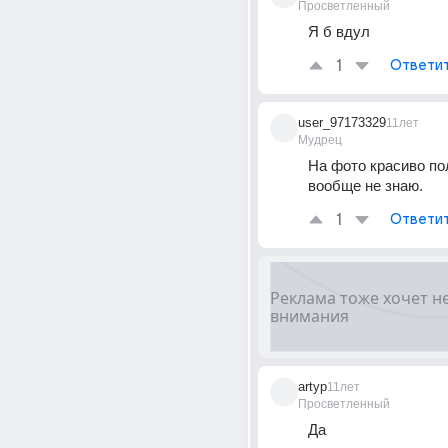
Просветленный
Я б вдул
1
Ответи
user_97173329
11лет
Мудрец
На фото красиво пол
вообще не знаю.
1
Ответи
artyp
11лет
Просветленный
Да