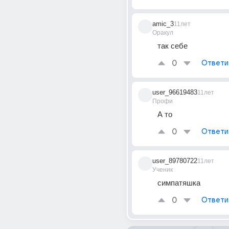
amic_3
11лет
Оракул
так себе
0
Ответи
user_96619483
11лет
Профи
А то
0
Ответи
user_89780722
11лет
Ученик
симпатяшка
0
Ответи