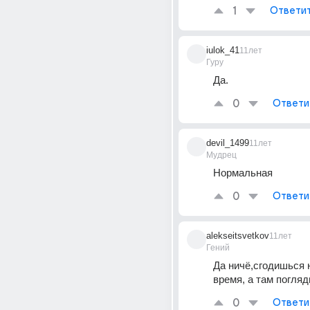
1
Ответи
iulok_41
11лет
Гуру
Да.
0
Ответи
devil_1499
11лет
Мудрец
Нормальная
0
Ответи
alekseitsvetkov
11лет
Гений
Да ничё,сгодишься н
время, а там погляди
0
Ответи