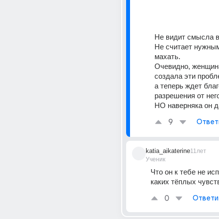
Не видит смысла в
Не считает нужны
махать.
Очевидно, женщина
создала эти пробл
а теперь ждет благ
разрешения от него
НО наверняка он д
9
Ответ
katia_aikaterine
11лет
Ученик
Что он к тебе не ис
каких тёплых чувст
0
Ответи