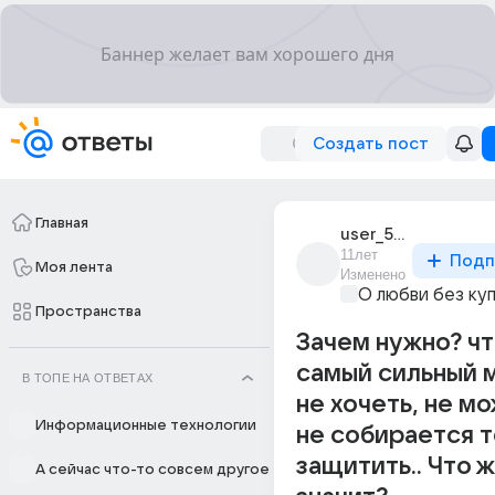
Создать пост
Главная
user_54395271
11лет
Подп
Моя лента
Изменено
О любви без ку
Пространства
Зачем нужно? ч
самый сильный 
В ТОПЕ НА ОТВЕТАХ
не хочеть, не м
Информационные технологии
не собирается 
защитить.. Что ж
А сейчас что-то совсем другое