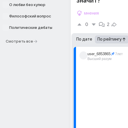
значит?
О любви без купюр
мнения
Философский вопрос
0
2
Политические дебаты
По дате
По рейтингу
Смотреть все
user_6853865
7лет
Высший разум