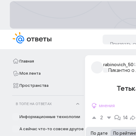
Главная
rabinovich_50
1
Пикантно о
Моя лента
Пространства
Тетьк
В ТОПЕ НА ОТВЕТАХ
мнения
Информационные технологии
2
14
А сейчас что-то совсем другое
По дате
По рейтин