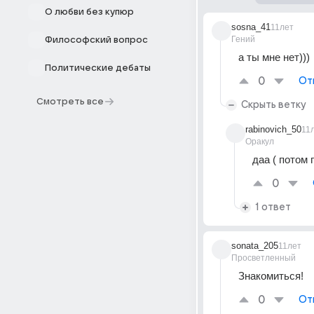
О любви без купюр
sosna_41
11лет
Гений
Философский вопрос
а ты мне нет)))
Политические дебаты
0
От
Смотреть все
Скрыть ветку
rabinovich_50
11
Оракул
даа ( потом 
0
1 ответ
sonata_205
11лет
Просветленный
Знакомиться!
0
От