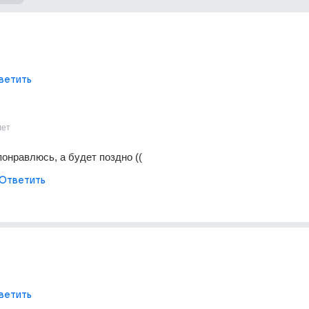
ветить
лет
понравлюсь, а будет поздно ((
Ответить
ветить