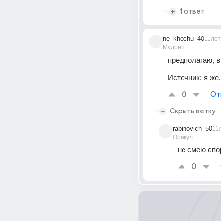
1 ответ
ne_khochu_40
11лет
Мудрец
предполагаю, в
Источник:
я же.
0
От
Скрыть ветку
rabinovich_50
11
Оракул
не смею спо
0