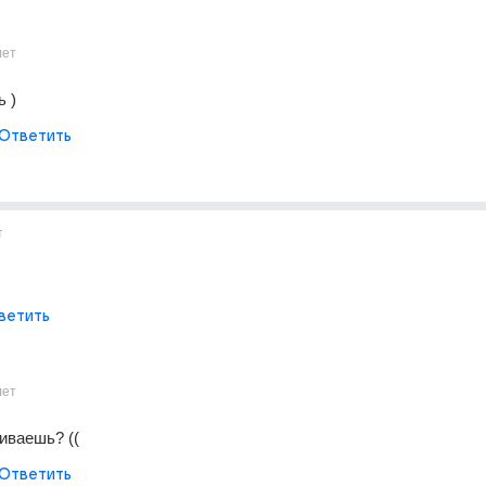
лет
ь )
Ответить
т
ветить
лет
иваешь? ((
Ответить