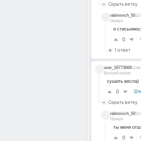
Скрыть ветку
rabinovich_50
11
Оракул
я стисьняюс
0
1 ответ
user_18773668
11ле
Высший разум
сушить весла)
0
От
Скрыть ветку
rabinovich_50
11
Оракул
ты меня отш
0