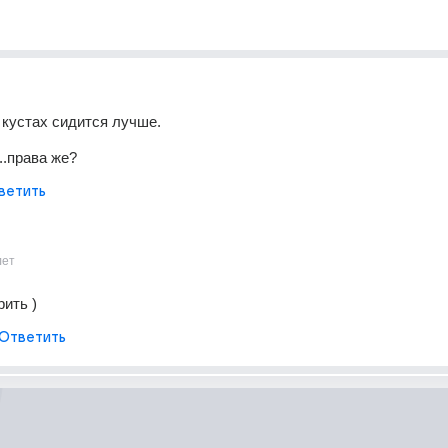
 кустах сидится лучше.
..права же?
ветить
лет
рить )
Ответить