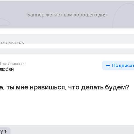
1лет
Изменено
Подписа
 любви
а, ты мне нравишься, что делать будем?
гу