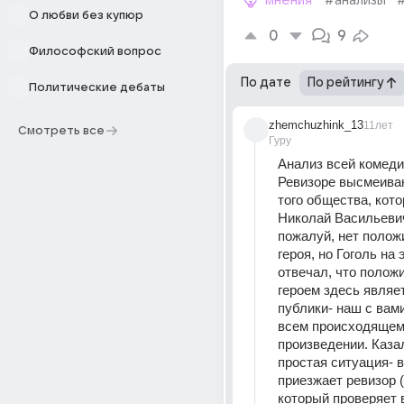
мнения
#анализы
О любви без купюр
0
9
Философский вопрос
По дате
По рейтингу
Политические дебаты
zhemchuzhink_13
11лет
Смотреть все
Гуру
Анализ всей комедии
Ревизоре высмеиваю
того общества, кото
Николай Васильевич 
пожалуй, нет положи
героя, но Гоголь на 
отвечал, что полож
героем здесь являет
публики- наш с вами
всем происходящем 
произведении. Каза
простая ситуация- в 
приезжает ревизор ( 
который проверяет в