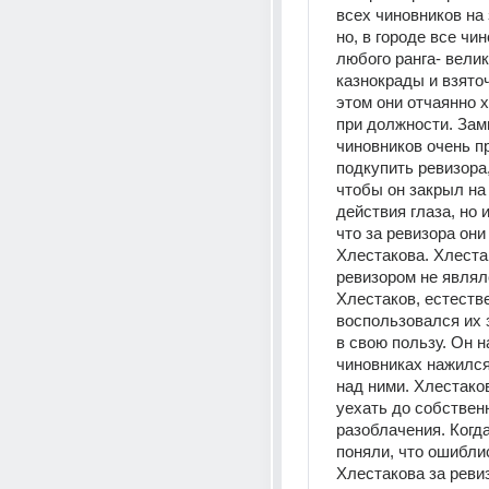
всех чиновников на 
но, в городе все чин
любого ранга- велик
казнокрады и взяточ
этом они отчаянно х
при должности. Замы
чиновников очень пр
подкупить ревизора,
чтобы он закрыл на 
действия глаза, но и
что за ревизора они
Хлестакова. Хлестак
ревизором не являлс
Хлестаков, естестве
воспользовался их 
в свою пользу. Он на
чиновниках нажился
над ними. Хлестаков
уехать до собственн
разоблачения. Когда
поняли, что ошиблис
Хлестакова за ревиз