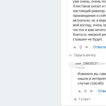
уже очень, очень поз
Хлестаков уехал и п
настоящий ревизор.
произведение и сейч
актуально, ну а мора
мой взгляд, очень п
честно и вам нечего
бояться, никакой ре
страшен не будет.
0
Ответи
Скрыть ветку
user_108428137
11лет
Ученик
Извините вы сами
нашли в интерне
случае спасибо
0
Отве
1 ответ