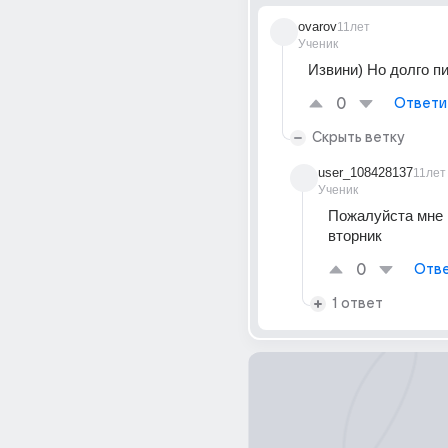
ovarov
11лет
Ученик
Извини) Но долго пи
0
Ответи
Скрыть ветку
user_108428137
11лет
Ученик
Пожалуйста мне н
вторник
0
Отве
1 ответ