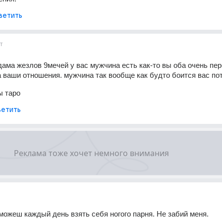
ветить
т
дама жезлов 9мечей у вас мужчина есть как-то вы оба очень пер
за ваши отношения. мужчина так вообще как будто боится вас по
ы таро
етить
можеш каждый день взять себя ногого парня. Не забий меня.