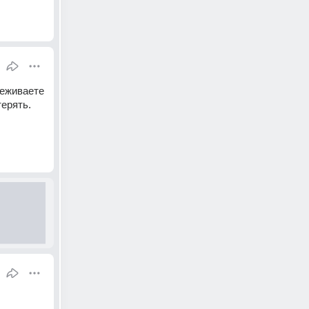
еживаете 
терять.