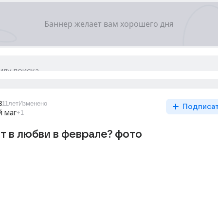
8
11лет
Изменено
Подписа
 маг
+1
т в любви в феврале? фото