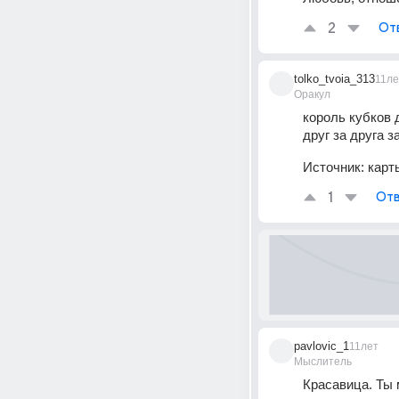
2
От
tolko_tvoia_313
11ле
Оракул
король кубков 
друг за друга 
Источник:
карт
1
Отв
pavlovic_1
11лет
Мыслитель
Красавица. Ты 