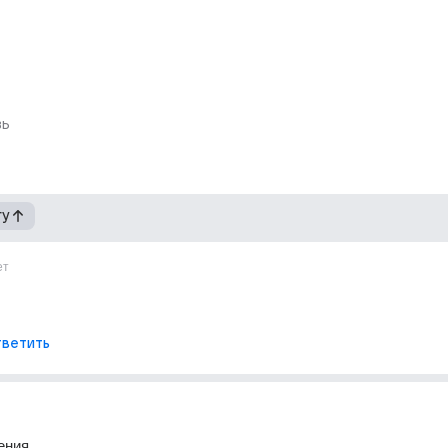
вь
гу
ет
ветить
ения.