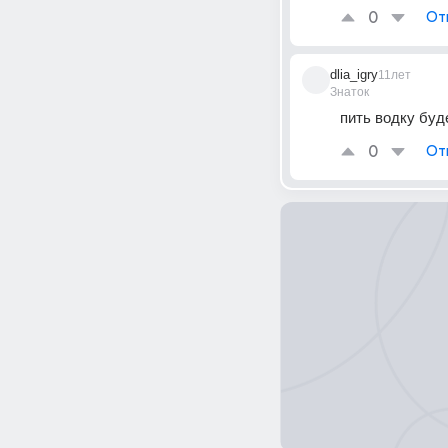
0
От
dlia_igry
11лет
Знаток
пить водку буд
0
От