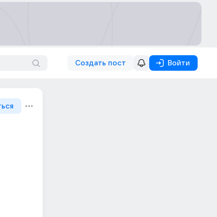
Создать пост
Войти
ться