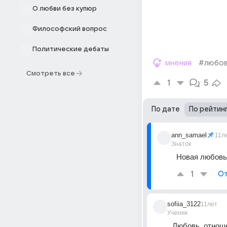
О любви без купюр
Философский вопрос
Политические дебаты
мнения
#любо
Смотреть все
1
5
По дате
По рейтин
ann_samael
11л
Знаток
Новая любовь
1
От
sofiia_3122
11лет
Ученик
Любовь, отнош