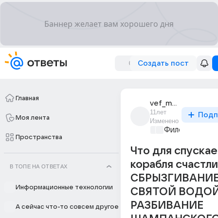
Создать пост
Главная
vef_m557
11лет
Подп
Моя лента
Изменено
Философский 
Пространства
Что для спуска
корабля счастли
В ТОПЕ НА ОТВЕТАХ
СБРЫЗГИВАНИ
Информационные технологии
СВЯТОЙ ВОДОЙ
РАЗБИВАНИЕ
А сейчас что-то совсем другое