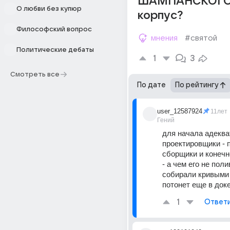
ШАМПАНСКОГО
О любви без купюр
корпус?
Философский вопрос
мнения
#святой
Политические дебаты
1
3
Смотреть все
По дате
По рейтингу
user_12587924
11лет
Гений
для начала адеква
проектировщики - п
сборщики и конечн
- а чем его не полив
собирали кривыми р
потонет еще в доке
1
Ответ