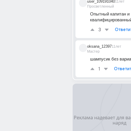
user_109191040
11лет
Просветленный
Опытный капитан и 
квалифицированный
3
Ответи
oksana_12397
11лет
Мастер
шампусик без вари
1
Ответи