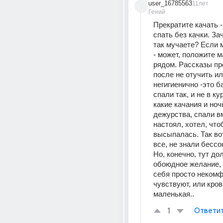
user_16785563
11лет
Гений
Прекратите качать -
спать без качки. За
так мучаете? Если м
- может, положите м
рядом. Рассказы про
после не отучить или
негигиенично -это б
спали так, и не в кур
какие качания и ноч
дежурства, спали вм
настоял, хотел, что
высыпалась. Так во
все, не знали бессо
Но, конечно, тут до
обоюдное желание, 
себя просто некомф
чувствуют, или кров
маленькая..
1
Ответи