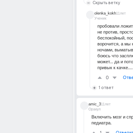
Скрыть ветку
olenka_kokh
11лет
Ученик
пробовали ложить
не против, просто
беспокойный, пос
ворочится, а мы 
ночами, выматыв
боюсь что засплю
может... да и пот
привык к качке....
0
Отве
1 ответ
amic_3
11лет
Оракул
Включить мозг и спр
педиатра.
Ответи