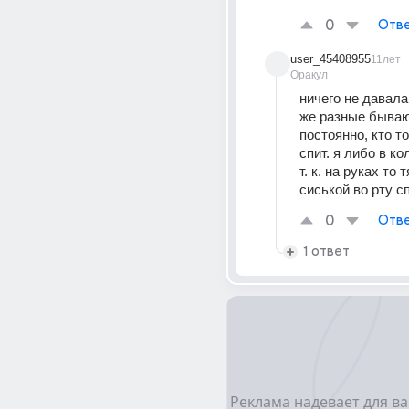
0
Отве
user_45408955
11лет
Оракул
ничего не давала,
же разные бывают
постоянно, кто то
спит. я либо в ко
т. к. на руках то 
сиськой во рту с
0
Отве
1 ответ