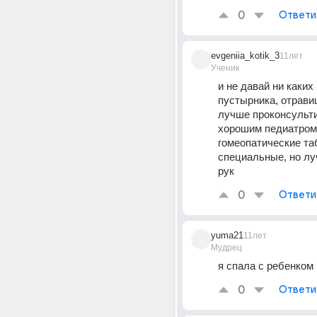
0
Ответи
evgeniia_kotik_3
11лет
Ученик
и не давай ни каких 
пустырника, отравиш
лучше проконсульти
хорошим педиатром,
гомеопатические таб
специальные, но лу
рук
0
Ответи
yuma21
11лет
Мудрец
я спала с ребенком
0
Ответи