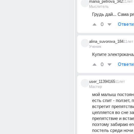
mariia_petrova_342
11лет
Мыслитель
Грудь дай... Сама р
0
Ответи
alina_suvorova_184
11лет
Ученик
Купите электрокача
0
Ответи
user_11394165
11лет
Мастер
мой малыш постоянно
есть спит - ползет, п
встретит препятстви
цепляется во сне за 
препятствие и встает
поэтому забираю его
постель среди ночи