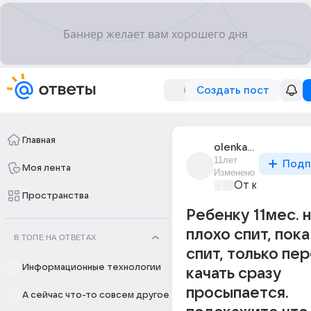
Создать пост
Главная
olenka_kokh
11лет
Подп
Моя лента
Изменено
От колыбели 
Пространства
Ребенку 11мес. 
плохо спит, пок
В ТОПЕ НА ОТВЕТАХ
спит, только пе
Информационные технологии
качать сразу
просыпается.
А сейчас что-то совсем другое