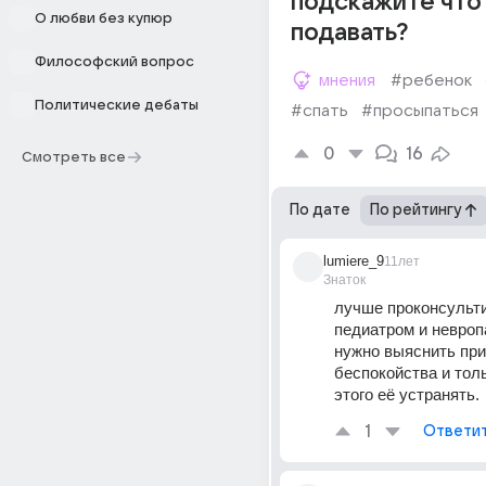
подскажите что
О любви без купюр
подавать?
Философский вопрос
мнения
#ребенок
Политические дебаты
#спать
#просыпаться
0
16
Смотреть все
По дате
По рейтингу
lumiere_9
11лет
Знаток
лучше проконсульти
педиатром и невропа
нужно выяснить при
беспокойства и толь
этого её устранять.
1
Ответи