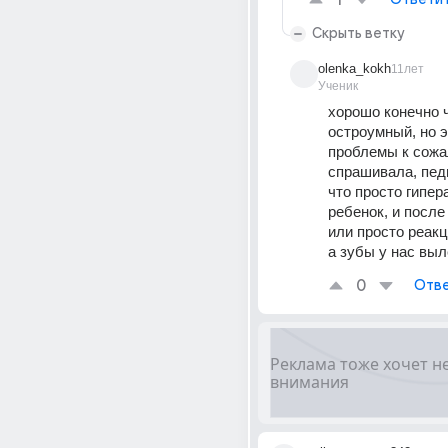
1
Скрыть ветку
olenka_kokh
11лет
Ученик
хорошо конечно ч
остроумный, но э
проблемы к сожал
спрашивала, педи
что просто гипер
ребенок, и после 
или просто реакци
а зубы у нас вы
0
Отве