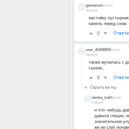
gameroom
11лет
Знаток
настойку пустырника
капель перед сном
0
Ответи
user_45408955
11лет
Оракул
также мучилась с до
сыном..
0
Ответи
Скрыть ветку
olenka_kokh
11лет
Ученик
и что- нибудь дав
давала глицин, не
значительное улу
же не спит ночам