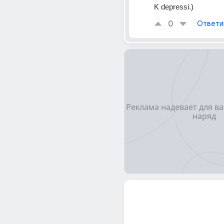
K depressi.)
0
Ответи