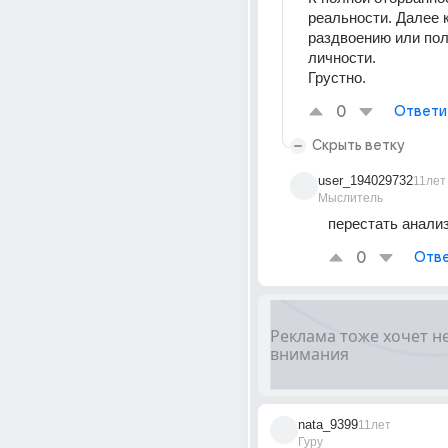
реальности. Далее 
раздвоению или пол
личности.
Грустно.
0
Ответи
Скрыть ветку
user_194029732
11лет
Мыслитель
перестать анали
0
Отве
nata_9399
11лет
Гуру