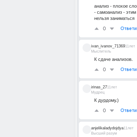
анализ - плохое сло
- самоанализ - этим
нельзя заниматься
0
Ответи
ivan_ivanov_71369
11лет
Мыслитель
К сдаче анализов.
0
Ответи
irinas_27
11лет
Мудрец
К дурдому.)
0
Ответи
anjelikaladydojdya
11лет
Высший разум