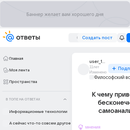
Создать пост
Главная
user_194029732
11лет
Подп
Моя лента
Изменено
Философский в
Пространства
К чему при
В ТОПЕ НА ОТВЕТАХ
бесконеч
самоанал
Информационные технологии
А сейчас что-то совсем другое
мнения