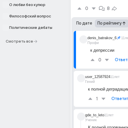
О любви без купюр
0
8
Философский вопрос
По дате
По рейтингу
Политические дебаты
denis_batrakov_6
11л
Смотреть все
Профи
к депрессии
0
Ответ
user_12587924
11лет
Гений
к полной деградаци
1
Ответи
gde_to_leto
11лет
Ученик
К полной оторваннос