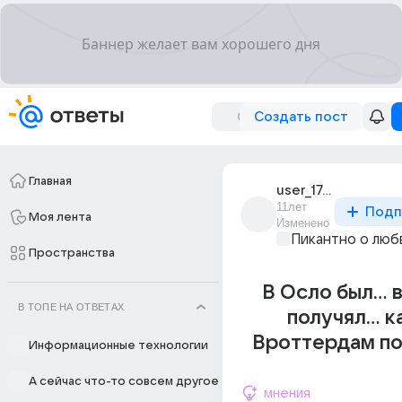
Создать пост
Главная
user_175655908
11лет
Подп
Моя лента
Изменено
Пикантно о люб
Пространства
В Осло был... 
В ТОПЕ НА ОТВЕТАХ
получял... к
Вроттердам поп
Информационные технологии
А сейчас что-то совсем другое
мнения