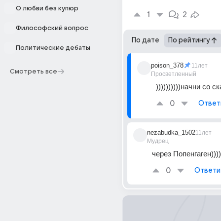
О любви без купюр
1
2
Философский вопрос
По дате
По рейтингу
Политические дебаты
poison_378
11лет
Смотреть все
Просветленный
))))))))))начни со с
0
Ответ
nezabudka_1502
11лет
Мудрец
через Попенгаген))))))
0
Ответи