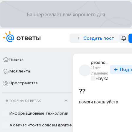
Создать пост
Главная
proshchzkh
11лет
Подп
Моя лента
Изменено
Наука
Пространства
??
В ТОПЕ НА ОТВЕТАХ
помоги пожалуйста
Информационные технологии
А сейчас что-то совсем другое