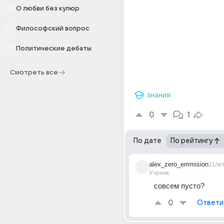
О любви без купюр
Философский вопрос
Политические дебаты
Смотреть все
знания
0
1
По дате
По рейтингу
alex_zero_emmision
11ле
Ученик
совсем пусто?
0
Ответи