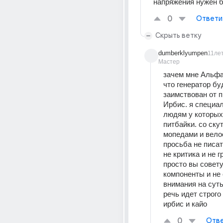
напряжения нужен б
0
Ответи
Скрыть ветку
dumberklyumpen
11ле
Мастер
зачем мне Альфа,
что генератор буд
заимствован от п
Ирбис. я специал
людям у которых 
питбайки. со скут
мопедами и вело
просьба не писат
не критика и не г
просто вы советуе
компоненты и не 
внимания на суть
речь идет строго 
ирбис и кайо
0
Отве