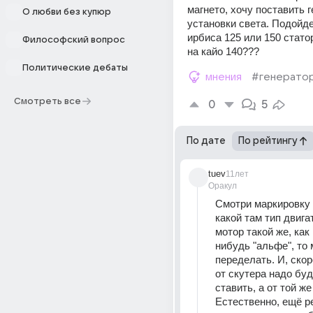
магнето, хочу поставить г
О любви без купюр
установки света. Подойдет
ирбиса 125 или 150 статор
Философский вопрос
на кайо 140???
Политические дебаты
мнения
#генерато
Смотреть все
0
5
По дате
По рейтингу
tuev
11лет
Оракул
Смотри маркировку н
какой там тип двига
мотор такой же, как 
нибудь "альфе", то 
переделать. И, скоре
от скутера надо буд
ставить, а от той же
Естественно, ещё ре