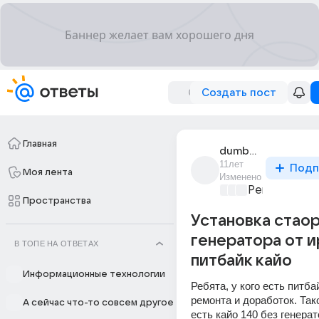
Создать пост
Главная
dumberklyumpen
11лет
Подп
Моя лента
Изменено
Ремонт и об
Пространства
Установка стао
генератора от и
В ТОПЕ НА ОТВЕТАХ
питбайк кайо
Информационные технологии
Ребята, у кого есть питбай
ремонта и доработок. Тако
А сейчас что-то совсем другое
есть кайо 140 без генерат