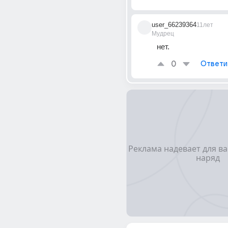
user_66239364
11лет
Мудрец
нет.
0
Ответи