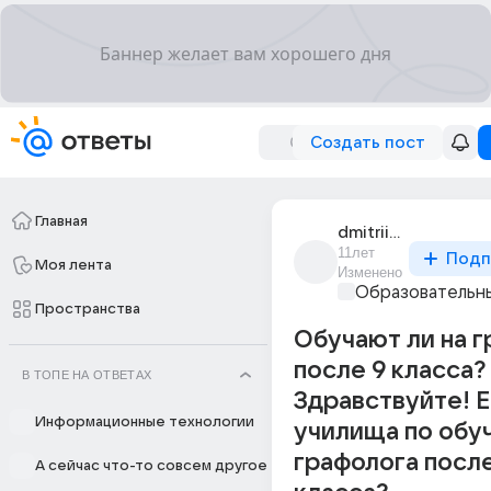
Создать пост
Главная
dmitrii_gadalov_18
11лет
Подп
Моя лента
Изменено
Образовательны
Пространства
Обучают ли на 
после 9 класса?
В ТОПЕ НА ОТВЕТАХ
Здравствуйте! Е
Информационные технологии
училища по обу
графолога после
А сейчас что-то совсем другое