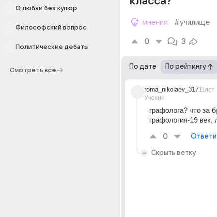
класса?
О любви без купюр
мнения
#училище
Философский вопрос
0
3
Политические дебаты
По дате
По рейтингу
Смотреть все
roma_nikolaev_317
11лет
Ученик
графолога? что за бр
графология-19 век,
0
Ответи
Скрыть ветку