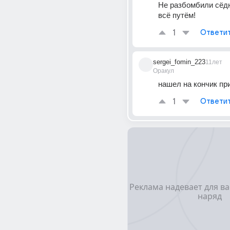
Не разбомбили сёдня
всё путём!
1
Ответи
sergei_fomin_223
11лет
Оракул
нашел на кончик пр
1
Ответи