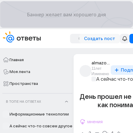
Создать пост
Главная
almazo4ka777
11лет
Подп
Моя лента
Изменено
А сейчас что-т
Пространства
День прошел не з
В ТОПЕ НА ОТВЕТАХ
как понима
Информационные технологии
мнения
А сейчас что-то совсем другое