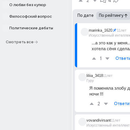
2
4
О любви без купюр
По дате
По рейтингу
Философский вопрос
Политические дебаты
marinka_1620
11лет
Искусственный интелле
Смотреть все
...а это как у меня..
хотела сёня сделал
1
Ответ
liliia_3418
11лет
Гуру
Я поменяла злобу д
ночи !!!
2
Ответи
vovandivirsant
11лет
Искусственный интеллект